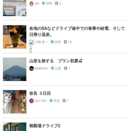
aki
静岡
2
各地のSAなどドライブ途中での食事や給電、そして
日帰り温泉。
小柳 恵一
静岡
16
山形を旅する プラン初夏🍒
kawaman
山形
1
奈良 ３日目
non non
奈良
1
御殿場ドライブ2