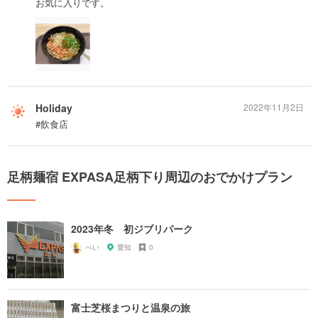
お気に入りです。
Holiday
2022年11月2日
#飲食店
足柄麺宿 EXPASA足柄下り周辺のおでかけプラン
2023年冬 初ジブリパーク
ぺい
愛知
0
富士芝桜まつりと温泉の旅