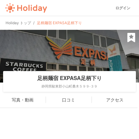
ログイン
Holiday トップ
足柄麺宿 EXPASA足柄下り
足柄麺宿 EXPASA足柄下り
静岡県駿東郡小山町桑木５９９-３９
写真・動画
口コミ
アクセス