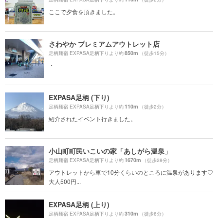
ここで夕食を頂きました。
さわやか プレミアムアウトレット店
850m
足柄麺宿 EXPASA足柄下りより約
（徒歩15分）
・
EXPASA足柄 (下り)
110m
足柄麺宿 EXPASA足柄下りより約
（徒歩2分）
紹介されたイベント行きました。
小山町町民いこいの家「あしがら温泉」
1670m
足柄麺宿 EXPASA足柄下りより約
（徒歩28分）
アウトレットから車で10分くらいのところに温泉があります♡
大人500円...
EXPASA足柄 (上り)
310m
足柄麺宿 EXPASA足柄下りより約
（徒歩6分）