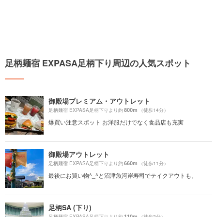
足柄麺宿 EXPASA足柄下り周辺の人気スポット
御殿場プレミアム・アウトレット
800m
足柄麺宿 EXPASA足柄下りより約
（徒歩14分）
爆買い注意スポット お洋服だけでなく食品店も充実
御殿場アウトレット
660m
足柄麺宿 EXPASA足柄下りより約
（徒歩11分）
最後にお買い物^_^と沼津魚河岸寿司でテイクアウトも。
足柄SA (下り)
110m
足柄麺宿 EXPASA足柄下りより約
（徒歩2分）