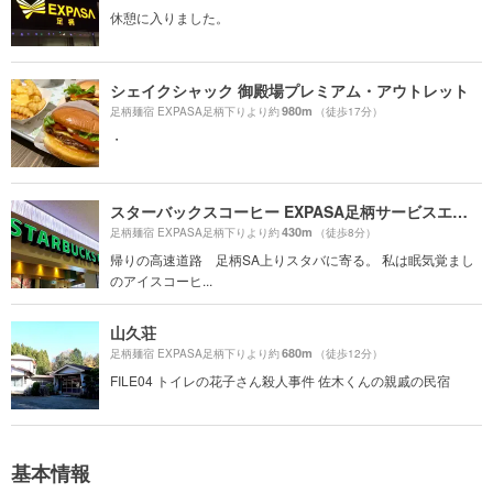
休憩に入りました。
シェイクシャック 御殿場プレミアム・アウトレット
980m
足柄麺宿 EXPASA足柄下りより約
（徒歩17分）
・
スターバックスコーヒー EXPASA足柄サービスエリア上り線店
430m
足柄麺宿 EXPASA足柄下りより約
（徒歩8分）
帰りの高速道路 足柄SA上りスタバに寄る。 私は眠気覚まし
のアイスコーヒ...
山久荘
680m
足柄麺宿 EXPASA足柄下りより約
（徒歩12分）
FILE04 トイレの花子さん殺人事件 佐木くんの親戚の民宿
基本情報