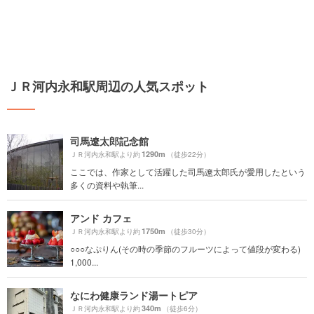
ＪＲ河内永和駅周辺の人気スポット
司馬遼太郎記念館
1290m
ＪＲ河内永和駅より約
（徒歩22分）
ここでは、作家として活躍した司馬遼太郎氏が愛用したという
多くの資料や執筆...
アンド カフェ
1750m
ＪＲ河内永和駅より約
（徒歩30分）
○○○なぷりん(その時の季節のフルーツによって値段が変わる)
1,000...
なにわ健康ランド湯ートピア
340m
ＪＲ河内永和駅より約
（徒歩6分）