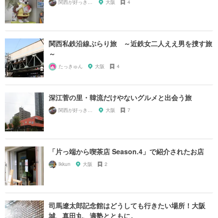
関西が好っきゃねん
大阪
4
関西私鉄沿線ぶらり旅 ～近鉄女二人ええ男を捜す旅
～
たっきゅん
大阪
4
深江菅の里・韓流だけやないグルメと出会う旅
関西が好っきゃねん
大阪
7
「片っ端から喫茶店 Season.4」で紹介されたお店
Ikkun
大阪
2
司馬遼太郎記念館はどうしても行きたい場所！大阪
城、真田丸、適塾とともに。