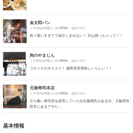
金太郎パン
870m
ＪＲ河内永和駅より約
（徒歩15分）
色々買いすぎてて紹介しきれない！ 沢山買っちゃって！！
肉のやまじん
960m
ＪＲ河内永和駅より約
（徒歩17分）
コロッケがオススメ！ 滅茶苦茶美味しいらしい！！
元禄寿司本店
950m
ＪＲ河内永和駅より約
（徒歩16分）
立ち喰い寿司店を経営していた白石義明氏がある日、大阪府吹
田市にあるアサヒ...
基本情報