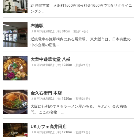
24時間営業 入浴料1500円深夜料金1650円で1泊 リクライニ
ングシ...
布施駅
810m
ＪＲ河内永和駅より約
（徒歩14分）
近鉄電車布施駅構内にある展示場。 東大阪市は、日本有数の
中小企業の密集...
大衆中遊華食堂 八戒
1240m
ＪＲ河内永和駅より約
（徒歩21分）
金久右衛門 本店
1820m
ＪＲ河内永和駅より約
（徒歩31分）
大阪に行列のできるラーメン屋がある。 それが、金久右衛
門。 ここの名物・...
UKカフェ高井田店
1710m
ＪＲ河内永和駅より約
（徒歩29分）