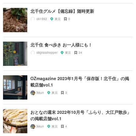
北千住グルメ【備忘録】随時更新
ok1992
東京
0
北千住 食べ歩き お一人様にも！
s8grasshopper
東京
34
OZmagazine 2023年1月号「保存版！北千住」の掲
載店舗vol.1
Ikkun
東京
3
おとなの週末 2022年10月号「ふらり、大江戸散歩」
の掲載店舗vol.1
Ikkun
東京
4