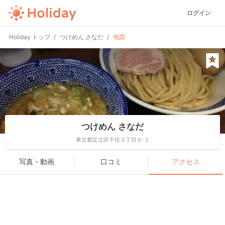
ログイン
Holiday トップ
つけめん さなだ
地図
つけめん さなだ
東京都足立区千住３丁目６-１
写真・動画
口コミ
アクセス