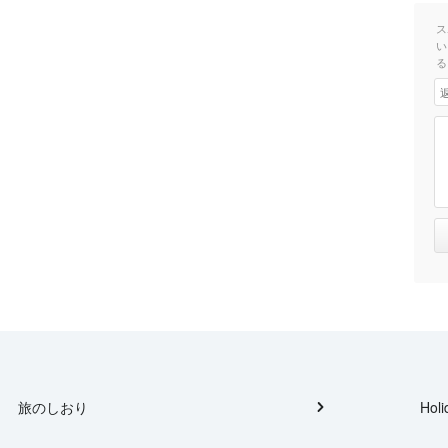
ス
い
る
旅のしおり
Holi