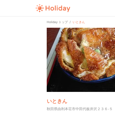
Holiday トップ
いときん
いときん
秋田県由利本荘市中田代板井沢２３６-５