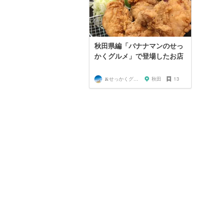
秋田県編「バナナマンのせっ
かくグルメ」で登場したお店
🍌せっかくグルメまにあ🍌
秋田
13