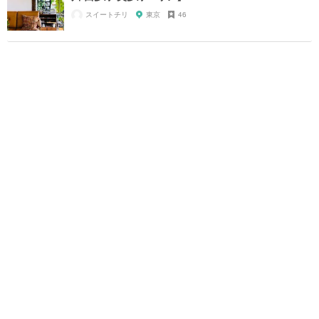
スイートチリ
東京
46