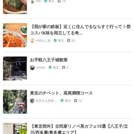
hiro
東京
12
【我が家の鉄板】近くに住んでるならすぐ行って！😎
コスパ&味を両立してる奇...
☀️車なし旅
東京
24
お手軽八王子城散策
tomoto
東京
3
東京のチベット、高尾満喫コース
弥次さん喜多さん
東京
10
【東京郊外】古民家リノベ系カフェ15選【八王子/立
川/西多摩/奥多摩エリア】