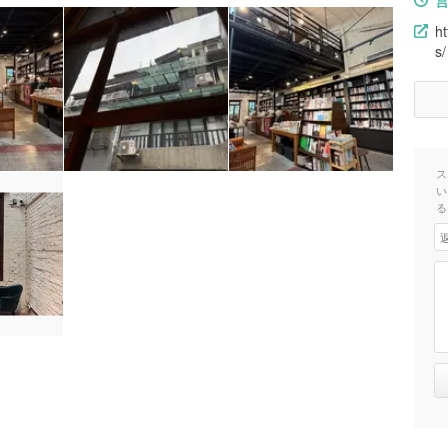
h
s/
ス
い
る