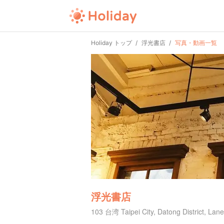
Holiday トップ
浮光書店
写真・動画一覧
浮光書店
103 台湾 Taipei City, Datong District, Lan