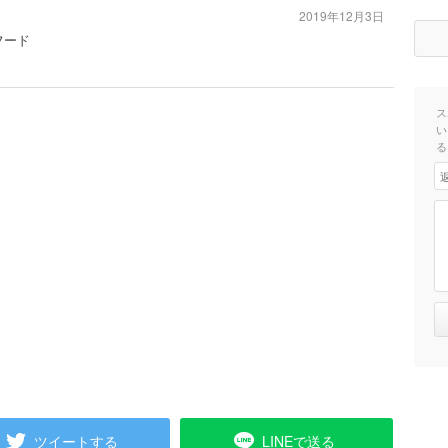
2019年12月3日
フード
ス
い
る
ツイートする
LINEで送る