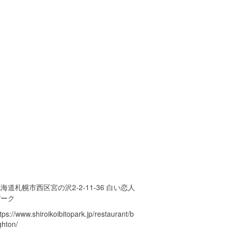
海道札幌市西区宮の沢2-2-11-36 白い恋人
パーク
tps://www.shiroikoibitopark.jp/restaurant/b
ghton/