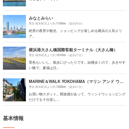
みなとみらい
1150m
秀吉 桜木町店より約
（徒歩20分）
絶景の夜景や観光、ショッピングが楽しめる横浜の人気エリ
ア。
横浜港大さん橋国際客船ターミナル（大さん橋）
1610m
秀吉 桜木町店より約
（徒歩27分）
景色もいいし、散歩にぴったりです。結構歩くので、歩きやす
い靴で。夏場は日...
MARINE＆WALK YOKOHAMA（マリン アンド ウォーク ヨコハマ）
1220m
秀吉 桜木町店より約
（徒歩21分）
お買い物スポット。開放感があって、ウィンドウショッピング
だけでも十分楽し...
基本情報