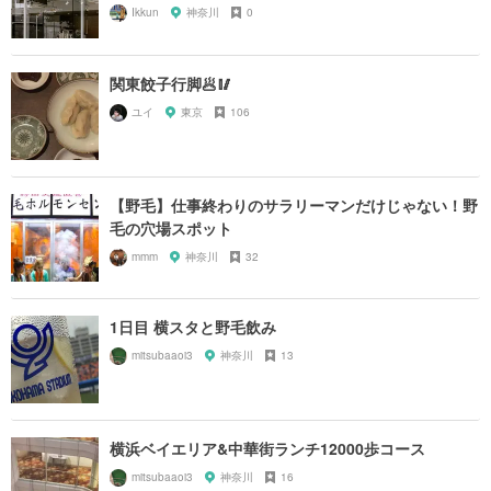
Ikkun
神奈川
0
関東餃子行脚🥟🥢
ユイ
東京
106
【野毛】仕事終わりのサラリーマンだけじゃない！野
毛の穴場スポット
mmm
神奈川
32
1日目 横スタと野毛飲み
mitsubaaoi3
神奈川
13
横浜ベイエリア&中華街ランチ12000歩コース
mitsubaaoi3
神奈川
16