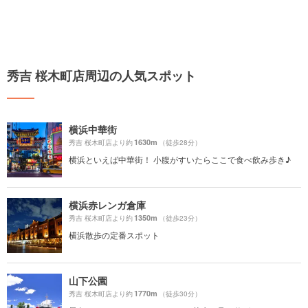
秀吉 桜木町店周辺の人気スポット
横浜中華街
1630m
秀吉 桜木町店より約
（徒歩28分）
横浜といえば中華街！ 小腹がすいたらここで食べ飲み歩き♪
横浜赤レンガ倉庫
1350m
秀吉 桜木町店より約
（徒歩23分）
横浜散歩の定番スポット
山下公園
1770m
秀吉 桜木町店より約
（徒歩30分）