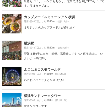
景色もいいし、ベンチもあるし、芝生で足を伸ばすのもいいで
す。夜はカップル...
カップヌードルミュージアム 横浜
1050m
秀吉 桜木町店より約
（徒歩18分）
オリジナルのカップヌードルが作れます！
横浜駅
1920m
秀吉 桜木町店より約
（徒歩32分）
翌朝は8時半に出立 前橋、高崎経由でやっと東海道線に い
よいよ下界に降り...
よこはまコスモワールド
880m
秀吉 桜木町店より約
（徒歩15分）
わにわにパニックとかやりたい
横浜ランドマークタワー
660m
秀吉 桜木町店より約
（徒歩11分）
有名なタワーです。