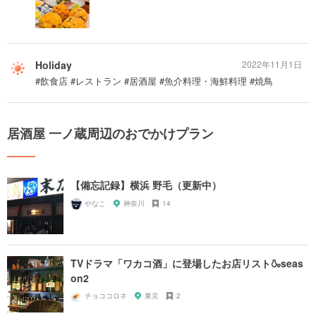
Holiday
2022年11月1日
#飲食店 #レストラン #居酒屋 #魚介料理・海鮮料理 #焼鳥
居酒屋 一ノ蔵周辺のおでかけプラン
【備忘記録】横浜 野毛（更新中）
やなこ
神奈川
14
TVドラマ「ワカコ酒」に登場したお店リスト🍶seas
on2
チョココロネ
東京
2