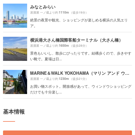
みなとみらい
1110m
居酒屋 一ノ蔵より約
（徒歩19分）
絶景の夜景や観光、ショッピングが楽しめる横浜の人気エリ
ア。
横浜港大さん橋国際客船ターミナル（大さん橋）
1650m
居酒屋 一ノ蔵より約
（徒歩28分）
景色もいいし、散歩にぴったりです。結構歩くので、歩きやす
い靴で。夏場は日...
MARINE＆WALK YOKOHAMA（マリン アンド ウォーク ヨコハマ）
1230m
居酒屋 一ノ蔵より約
（徒歩21分）
お買い物スポット。開放感があって、ウィンドウショッピング
だけでも十分楽し...
基本情報