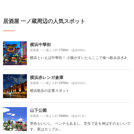
居酒屋 一ノ蔵周辺の人気スポット
横浜中華街
1720m
居酒屋 一ノ蔵より約
（徒歩29分）
横浜といえば中華街！ 小腹がすいたらここで食べ飲み歩き♪
横浜赤レンガ倉庫
1370m
居酒屋 一ノ蔵より約
（徒歩23分）
横浜散歩の定番スポット
山下公園
1840m
居酒屋 一ノ蔵より約
（徒歩31分）
景色もいいし、ベンチもあるし、芝生で足を伸ばすのもいいで
す。夜はカップル...