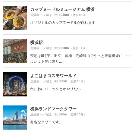
カップヌードルミュージアム 横浜
1040m
居酒屋 一ノ蔵より約
（徒歩18分）
オリジナルのカップヌードルが作れます！
横浜駅
1820m
居酒屋 一ノ蔵より約
（徒歩31分）
翌朝は8時半に出立 前橋、高崎経由でやっと東海道線に い
よいよ下界に降り...
よこはまコスモワールド
860m
居酒屋 一ノ蔵より約
（徒歩15分）
わにわにパニックとかやりたい
横浜ランドマークタワー
590m
居酒屋 一ノ蔵より約
（徒歩10分）
有名なタワーです。