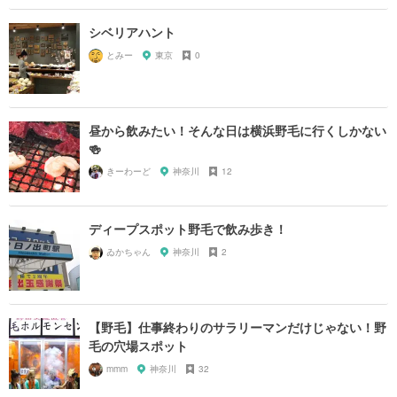
シベリアハント
とみー
東京
0
昼から飲みたい！そんな日は横浜野毛に行くしかない
🍻
きーわーど
神奈川
12
ディープスポット野毛で飲み歩き！
ゐかちゃん
神奈川
2
【野毛】仕事終わりのサラリーマンだけじゃない！野
毛の穴場スポット
mmm
神奈川
32