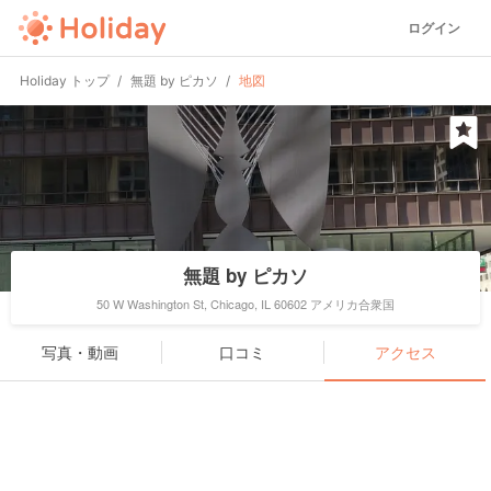
ログイン
Holiday トップ
無題 by ピカソ
地図
無題 by ピカソ
50 W Washington St, Chicago, IL 60602 アメリカ合衆国
写真・動画
口コミ
アクセス