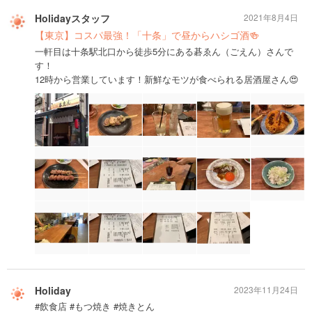
Holidayスタッフ
2021年8月4日
【東京】コスパ最強！「十条」で昼からハシゴ酒🍻
一軒目は十条駅北口から徒歩5分にある碁ゑん（ごえん）さんで
す！
12時から営業しています！新鮮なモツが食べられる居酒屋さん😍
Holiday
2023年11月24日
#飲食店 #もつ焼き #焼きとん