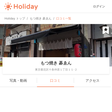
ログイン
Holiday トップ
もつ焼き 碁ゑん
口コミ一覧
もつ焼き 碁ゑん
東京都北区十条仲原１丁目１１-２
写真・動画
口コミ
アクセス