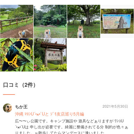
口コミ（2件）
ちか王
2021年5月30日
沖縄 ﾏﾛﾝU´•ﻌ•`Uと ｼﾞﾓ友店巡り5月編
広〜〜ぃ公園です。キャンプ施設や 遊具などぁりますが ﾜﾝｺU
´•ﻌ•`Uは 申し出が必要です。綺麗に整備されてる分 制約が色々ぁ
りました。ぉ散歩してたらマングースに逢いました