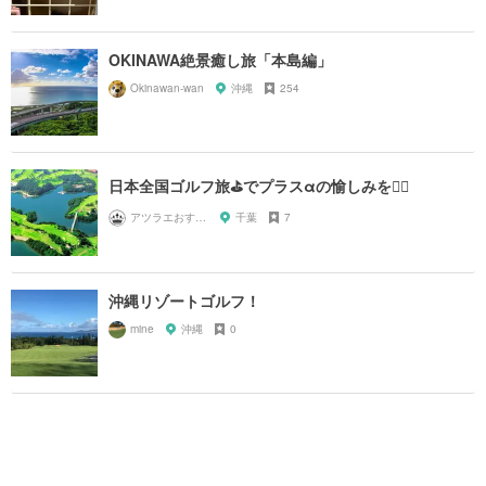
OKINAWA絶景癒し旅「本島編」
Okinawan-wan
沖縄
254
日本全国ゴルフ旅⛳️でプラスαの愉しみを🏌️‍♂️
アツラエおすすめ旅プラン！
千葉
7
沖縄リゾートゴルフ！
mine
沖縄
0