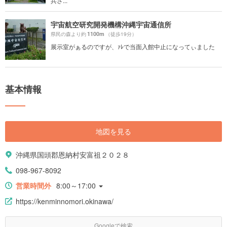
兵さ...
宇宙航空研究開発機構沖縄宇宙通信所
1100m
県民の森より約
（徒歩19分）
展示室がぁるのですが、ｧﾚで当面入館中止になってぃました
基本情報
地図を見る
沖縄県国頭郡恩納村安富祖２０２８
098-967-8092
営業時間外
8:00～17:00
https://kenminnomori.okinawa/
Googleで検索