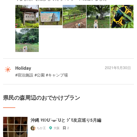
Holiday
2021年5月30日
#宿泊施設 #公園 #キャンプ場
県民の森周辺のおでかけプラン
沖縄 ﾏﾛﾝU´•ﻌ•`Uと ｼﾞﾓ友店巡り5月編
ちか王
大阪
2