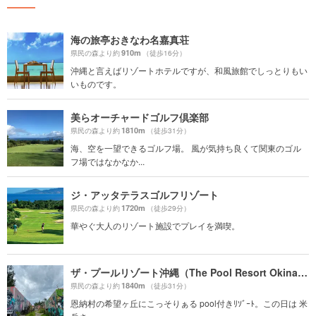
海の旅亭おきなわ名嘉真荘
910m
県民の森より約
（徒歩16分）
沖縄と言えばリゾートホテルですが、和風旅館でしっとりもい
いものです。
美らオーチャードゴルフ倶楽部
1810m
県民の森より約
（徒歩31分）
海、空を一望できるゴルフ場。 風が気持ち良くて関東のゴル
フ場ではなかなか...
ジ・アッタテラスゴルフリゾート
1720m
県民の森より約
（徒歩29分）
華やぐ大人のリゾート施設でプレイを満喫。
ザ・プールリゾート沖縄（The Pool Resort Okinawa）
1840m
県民の森より約
（徒歩31分）
恩納村の希望ヶ丘にこっそりぁる pool付きﾘｿﾞｰﾄ。この日は 米