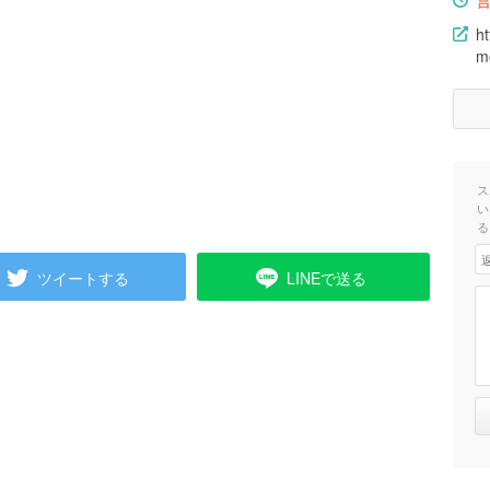
h
m
ス
い
る
ツイートする
LINEで送る