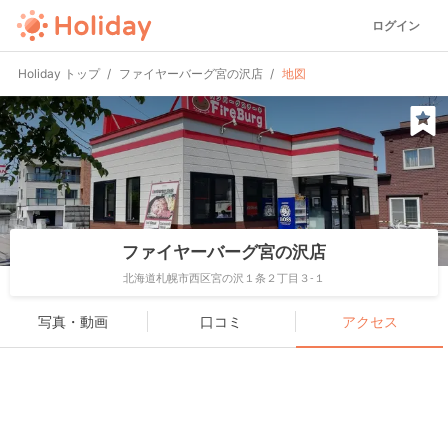
ログイン
Holiday トップ
ファイヤーバーグ宮の沢店
地図
ファイヤーバーグ宮の沢店
北海道札幌市西区宮の沢１条２丁目３-１
写真・動画
口コミ
アクセス