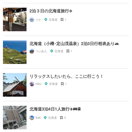
2泊３日の北海道旅行✈️
うか
北海道
1
北海道（小樽･定山渓温泉）2泊3日行程表あり🚗
つぶあん
北海道
1
リラックスしたいたら、ここに行こう！
mizu
北海道
1
北海道3泊4日1人旅行✈️🚌🚆
Sak
北海道
0