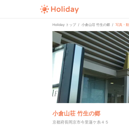
Holiday トップ
小倉山荘 竹生の郷
写真・
小倉山荘 竹生の郷
京都府長岡京市今里蓮ケ糸４５