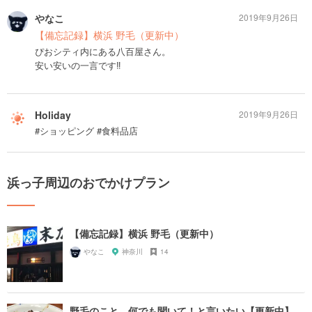
やなこ
2019年9月26日
【備忘記録】横浜 野毛（更新中）
ぴおシティ内にある八百屋さん。
安い安いの一言です‼︎
Holiday
2019年9月26日
#ショッピング #食料品店
浜っ子周辺のおでかけプラン
【備忘記録】横浜 野毛（更新中）
やなこ
神奈川
14
野毛のこと、何でも聞いて！と言いたい【更新中】