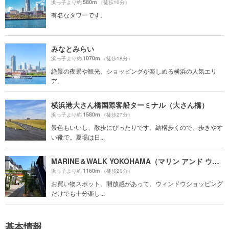
580m
浜っ子より約
（徒歩10分）
有名なタワーです。
みなとみらい
1070m
浜っ子より約
（徒歩18分）
絶景の夜景や観光、ショッピングが楽しめる横浜の人気エリ
ア。
横浜港大さん橋国際客船ターミナル（大さん橋）
1580m
浜っ子より約
（徒歩27分）
景色もいいし、散歩にぴったりです。結構歩くので、歩きやす
い靴で。夏場は日...
MARINE＆WALK YOKOHAMA（マリン アンド ウォーク ヨコハマ）
1160m
浜っ子より約
（徒歩20分）
お買い物スポット。開放感があって、ウィンドウショッピング
だけでも十分楽し...
基本情報