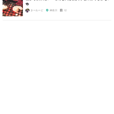
🍻
きーわーど
神奈川
12