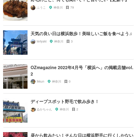
ふうこ
神奈川
79
天気の良い日は横浜散歩！美味しいご飯を食べよう♫
teriyaki
神奈川
3
OZmagazine 2022年4月号「横浜へ」の掲載店舗vol.
2
Ikkun
神奈川
0
ディープスポット野毛で飲み歩き！
ゐかちゃん
神奈川
2
昼から飲みたい！そんな日は横浜野毛に行くしかない