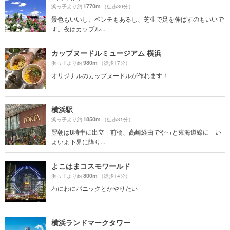
1770m
浜っ子より約
（徒歩30分）
景色もいいし、ベンチもあるし、芝生で足を伸ばすのもいいで
す。夜はカップル...
カップヌードルミュージアム 横浜
980m
浜っ子より約
（徒歩17分）
オリジナルのカップヌードルが作れます！
横浜駅
1850m
浜っ子より約
（徒歩31分）
翌朝は8時半に出立 前橋、高崎経由でやっと東海道線に い
よいよ下界に降り...
よこはまコスモワールド
800m
浜っ子より約
（徒歩14分）
わにわにパニックとかやりたい
横浜ランドマークタワー