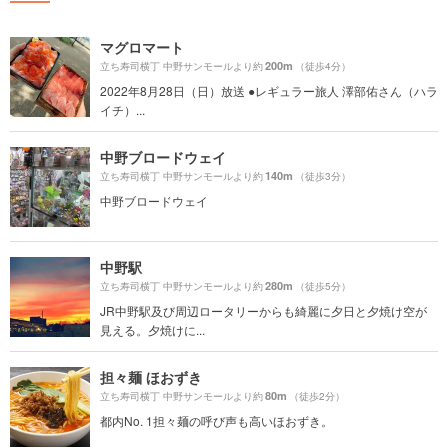
マグロマート
200m
立ち寿司横丁 中野サンモールより約
（徒歩4分）
2022年8月28日（日）放送 ●レギュラー旅人 澤部佑さん（ハラ
イチ）...
中野ブロードウェイ
140m
立ち寿司横丁 中野サンモールより約
（徒歩3分）
中野ブロードウェイ
中野駅
280m
立ち寿司横丁 中野サンモールより約
（徒歩5分）
JR中野駅及び周辺ロータリーからも綺麗に夕日と夕焼け空が
見える。夕焼けに...
担々麺 ほおずき
80m
立ち寿司横丁 中野サンモールより約
（徒歩2分）
都内No. 1担々麺の呼び声も高いほおずき。