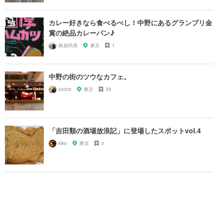
カレー好きなら食べるべし！中野にあるグランプリ金
賞の絶品カレーパン♪
島袋尚美
東京
1
中野の街のツウなカフェ。
cocco
東京
39
「吉田類の酒場放浪記」に登場したスポットvol.4
kiko
東京
0