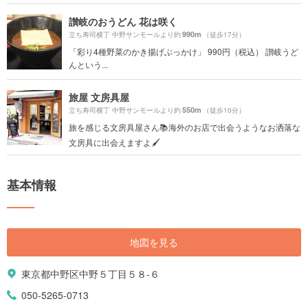
讃岐のおうどん 花は咲く
990m
立ち寿司横丁 中野サンモールより約
（徒歩17分）
「彩り4種野菜のかき揚げぶっかけ」 990円（税込） 讃岐うど
んという...
旅屋 文房具屋
550m
立ち寿司横丁 中野サンモールより約
（徒歩10分）
旅を感じる文房具屋さん📚海外のお店で出会うようなお洒落な
文房具に出会えますよ🖌
基本情報
地図を見る
東京都中野区中野５丁目５８-６
050-5265-0713