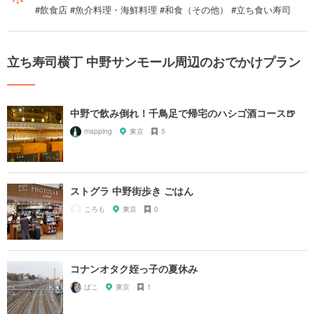
#飲食店 #魚介料理・海鮮料理 #和食（その他） #立ち食い寿司
立ち寿司横丁 中野サンモール周辺のおでかけプラン
中野で飲み倒れ！千鳥足で帰宅のハシゴ酒コース🍺
mapping
東京
5
ストグラ 中野街歩き ごはん
ころも
東京
0
コナンオタク姪っ子の夏休み
ぱこ
東京
1