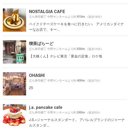
NOSTALGIA CAFE
910m
立ち寿司横丁 中野サンモールより約
（徒歩16分）
ベイクドチーズケーキを食べに行きたい♩ アメリカンダイナ
ーなお店で、キー...
喫茶ばらーど
830m
立ち寿司横丁 中野サンモールより約
（徒歩14分）
【大橋くん】テレビ東京「黄金の定食」ロケ地
OHASHI
400m
立ち寿司横丁 中野サンモールより約
（徒歩7分）
25
j.s. pancake cafe
240m
立ち寿司横丁 中野サンモールより約
（徒歩5分）
J.S.=ジャーナルスタンダード。 アパレルブランドのジャーナ
ルスタンダ...