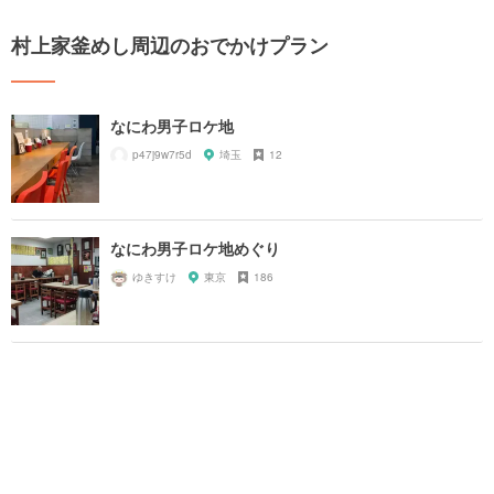
村上家釜めし周辺のおでかけプラン
なにわ男子ロケ地
p47j9w7r5d
埼玉
12
なにわ男子ロケ地めぐり
ゆきすけ
東京
186