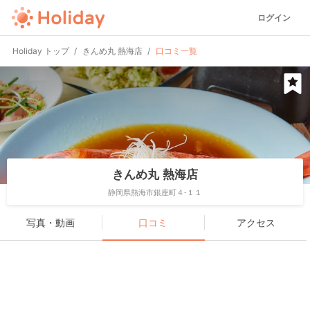
ログイン
Holiday トップ
きんめ丸 熱海店
口コミ一覧
きんめ丸 熱海店
静岡県熱海市銀座町４-１１
写真・動画
口コミ
アクセス