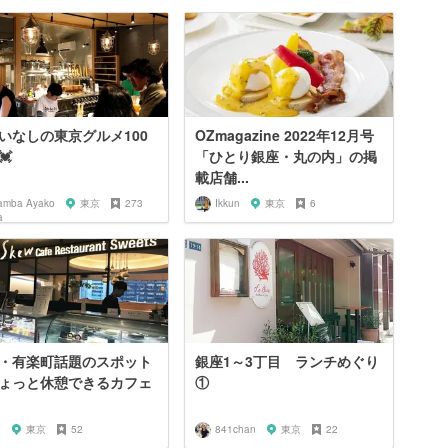
いなしの東京グルメ100
OZmagazine 2022年12月号
💓
「ひとり銀座・丸の内」の掲
載店舗...
amba Ayako
東京
273
Ikkun
東京
6
・有楽町話題のスポット
銀座1～3丁目 ランチめぐり
ょっと休憩できるカフェ
①
h
東京
52
841chan
東京
22