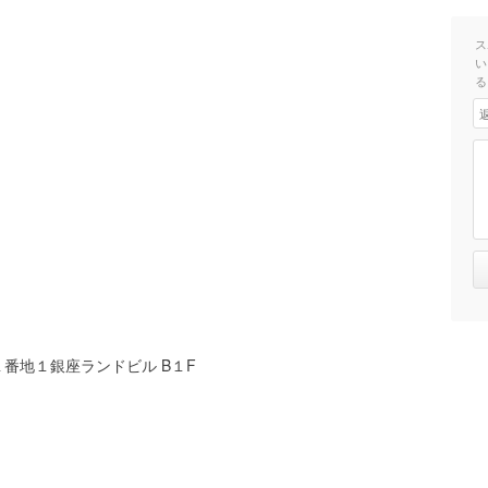
ス
い
る
番地１銀座ランドビル B１F