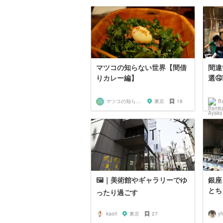
マツコの知らない世界【間借
間違
りカレー編】
選🤤
マツコの知らない世界マニア
東京
18
B
🖼｜美術館やギャラリーでゆ
銀座
とち
ったり過ごす
kaori
東京
27
y