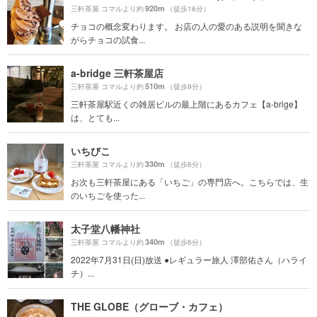
920m
三軒茶屋 コマルより約
（徒歩16分）
チョコの概念変わります。 お店の人の愛のある説明を聞きな
がらチョコの試食...
a-bridge 三軒茶屋店
510m
三軒茶屋 コマルより約
（徒歩9分）
三軒茶屋駅近くの雑居ビルの最上階にあるカフェ【a-brige】
は、とても...
いちびこ
330m
三軒茶屋 コマルより約
（徒歩6分）
お次も三軒茶屋にある「いちご」の専門店へ。こちらでは、生
のいちごを使った...
太子堂八幡神社
340m
三軒茶屋 コマルより約
（徒歩6分）
2022年7月31日(日)放送 ●レギュラー旅人 澤部佑さん（ハライ
チ）...
THE GLOBE（グローブ・カフェ）