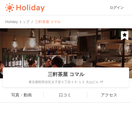
ログイン
Holiday トップ
三軒茶屋 コマル
三軒茶屋 コマル
東京都世田谷区太子堂５丁目１５-１２ 大山ビル 1F
写真・動画
口コミ
アクセス