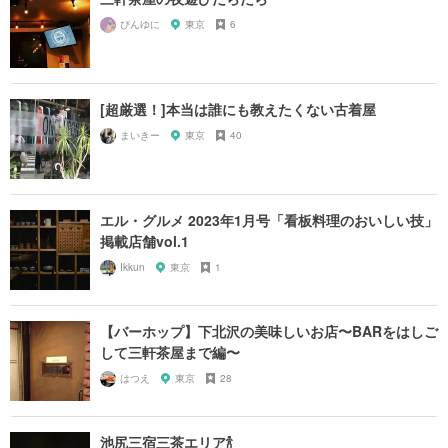
ぴんゆに
東京
6
[超厳選！]本当は誰にも教えたくない古着屋
まいきー
東京
40
エル・グルメ 2023年1月号「看板料理のおいしい技」
掲載店舗vol.1
Ikkun
東京
1
【バーホップ】下北沢の美味しいお店〜BARをはしご
して三軒茶屋まで編〜
はつえ
東京
28
池尻三宿三茶エリア🍾