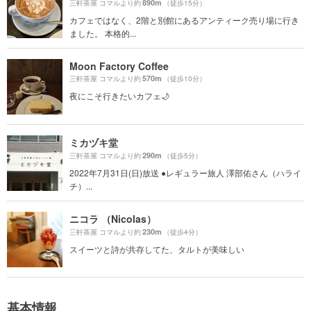
890m
三軒茶屋 コマルより約
（徒歩15分）
カフェではなく、2階と別館にあるアンティーク売り場に行き
ました。 本格的...
Moon Factory Coffee
570m
三軒茶屋 コマルより約
（徒歩10分）
夜にこそ行きたいカフェ🌙
ミカヅキ堂
290m
三軒茶屋 コマルより約
（徒歩5分）
2022年7月31日(日)放送 ●レギュラー旅人 澤部佑さん（ハライ
チ）...
ニコラ （Nicolas）
230m
三軒茶屋 コマルより約
（徒歩4分）
スイーツと詩が共存してた、タルトが美味しい
基本情報