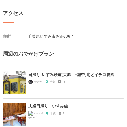
アクセス
住所
千葉県いすみ市弥正636-1
周辺のおでかけプラン
日帰り:いすみ鉄道(大原~上総中川)とイチゴ農園
春の星
千葉
15
夫婦日帰り いすみ編
rpaseri
千葉
9