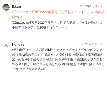
Ikkun
2022年12月22日
OZmagazineTRIP 2022年夏号「お手軽アウトドア」の掲載店
舗vol.1
OZmagazineTRIP 2022年夏号「女性でも簡単にできる外遊び お
手軽アウトドア」に掲載されたスポット
Holiday
2020年11月6日
#宿泊施設 #キャンプ場 #体験・アクティビティ #グランピング #0
歳･1歳･2歳の赤ちゃん(乳児･幼児)OK #3歳･4歳･5歳･6歳(幼児)が
楽しめる #小学生の子供が楽しめる #中学生･高校生の子供が楽し
める #子供と一緒に大人も楽しめる #駐車場あり #雨でもOK #ベビ
ーカーOK #食事持込OK