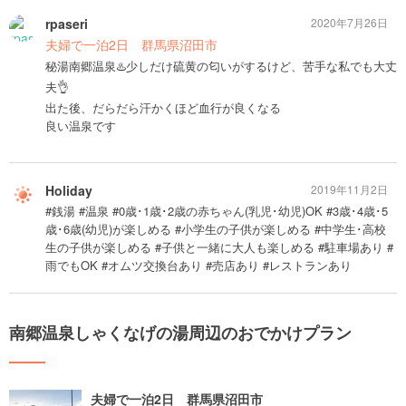
rpaseri
2020年7月26日
夫婦で一泊2日 群馬県沼田市
秘湯南郷温泉♨️少しだけ硫黄の匂いがするけど、苦手な私でも大丈
夫👌
出た後、だらだら汗かくほど血行が良くなる
良い温泉です
Holiday
2019年11月2日
#銭湯 #温泉 #0歳･1歳･2歳の赤ちゃん(乳児･幼児)OK #3歳･4歳･5
歳･6歳(幼児)が楽しめる #小学生の子供が楽しめる #中学生･高校
生の子供が楽しめる #子供と一緒に大人も楽しめる #駐車場あり #
雨でもOK #オムツ交換台あり #売店あり #レストランあり
南郷温泉しゃくなげの湯周辺のおでかけプラン
夫婦で一泊2日 群馬県沼田市