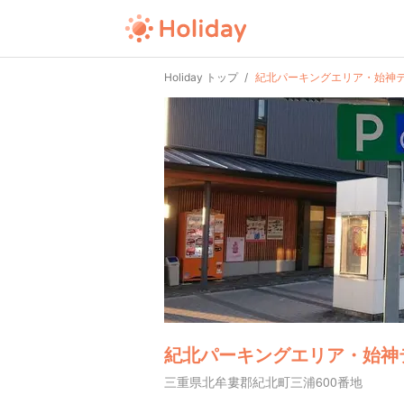
Holiday トップ
紀北パーキングエリア・始神
紀北パーキングエリア・始神
三重県北牟婁郡紀北町三浦600番地