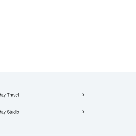
day Travel
day Studio