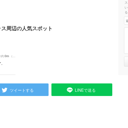
ス
い
る
ラス周辺の人気スポット
0m
り約
（徒歩0分）
ア。
ツイートする
LINEで送る