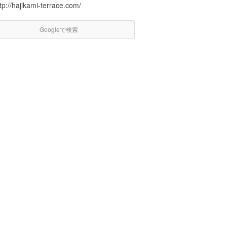
tp://hajikami-terrace.com/
Googleで検索