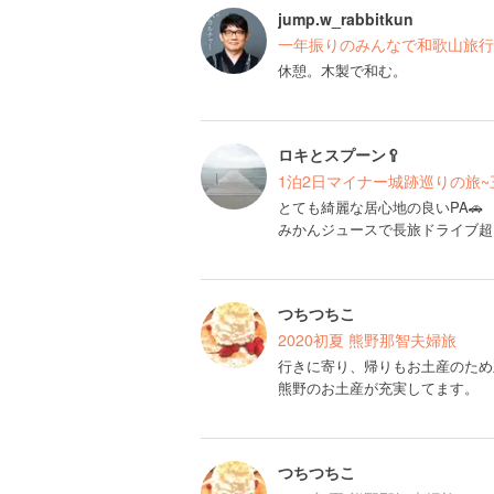
jump.w_rabbitkun
一年振りのみんなで和歌山旅行
休憩。木製で和む。
ロキとスプーン🥄
1泊2日マイナー城跡巡りの旅
とても綺麗な居心地の良いPA🚗
みかんジュースで長旅ドライブ超
つちつちこ
2020初夏 熊野那智夫婦旅
行きに寄り、帰りもお土産のため
熊野のお土産が充実してます。
つちつちこ