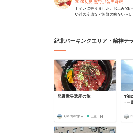
2020初夏 熊野那智夫婦旅
トイレに寄りました。お土産物が
や鮭の冷凍など熊野の味がいろい
紀北パーキングエリア・始神テ
熊野世界遺産の旅
1泊
~三
★hotsprings★
三重
1