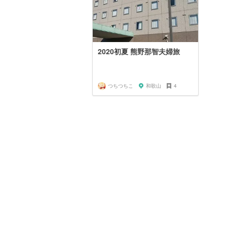
2020初夏 熊野那智夫婦旅
つちつちこ
和歌山
4