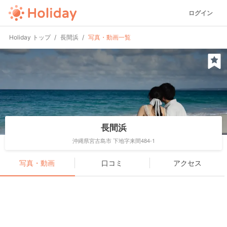
ログイン
Holiday トップ
長間浜
写真・動画一覧
長間浜
沖縄県宮古島市 下地字来間484-1
写真・動画
口コミ
アクセス