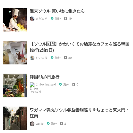
週末ソウル 買い物に飽きたら
古だぬき
海外
19
【ソウル🇰🇷】かわいくてお洒落なカフェを巡る韓国
旅行(2泊3日)
おのまり
海外
30
韓国2泊3日旅行
Emiko Iwatsuki
海外
0
ワガママ弾丸ソウル@益善洞巡り＆ちょっと東大門・
江南
camie
海外
2