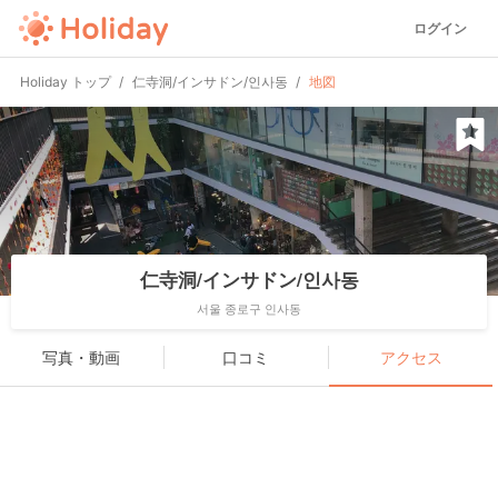
ログイン
Holiday トップ
仁寺洞/インサドン/인사동
地図
仁寺洞/インサドン/인사동
서울 종로구 인사동
写真・動画
口コミ
アクセス