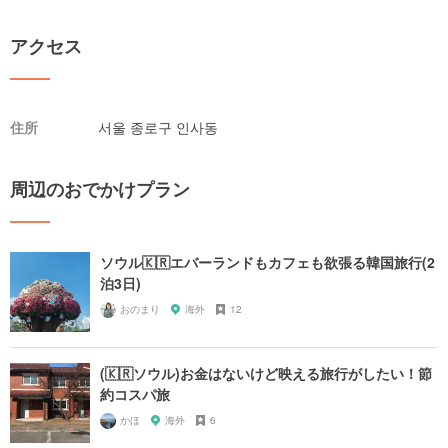
アクセス
住所
서울 종로구 인사동
周辺のおでかけプラン
ソウル🇰🇷エバーランドもカフェも欲張る韓国旅行(2
泊3日)
おのまり
海外
12
(🇰🇷ソウル)お金はないけど映える旅行がしたい！節
約コスパ旅
かほ
海外
6