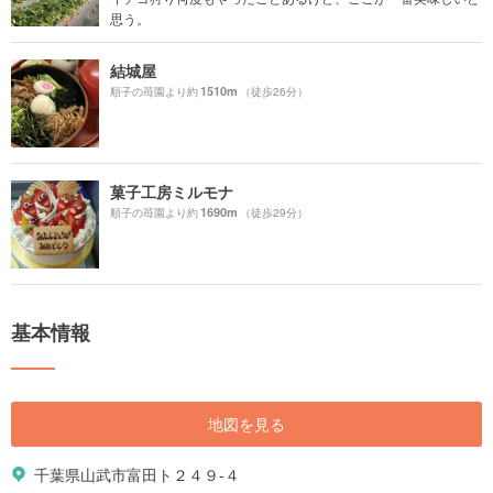
思う。
結城屋
1510m
順子の苺園より約
（徒歩26分）
菓子工房ミルモナ
1690m
順子の苺園より約
（徒歩29分）
基本情報
地図を見る
千葉県山武市富田ト２４９-４