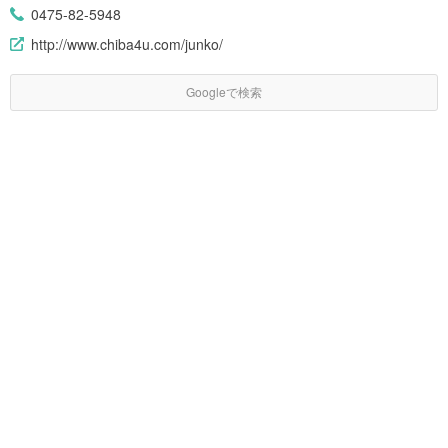
0475-82-5948
http://www.chiba4u.com/junko/
Googleで検索