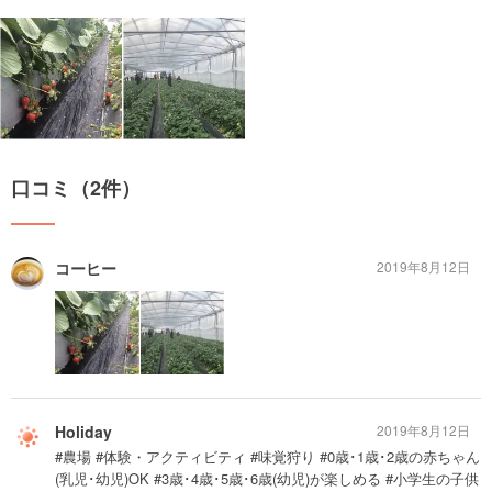
口コミ（2件）
コーヒー
2019年8月12日
Holiday
2019年8月12日
#農場 #体験・アクティビティ #味覚狩り #0歳･1歳･2歳の赤ちゃん
(乳児･幼児)OK #3歳･4歳･5歳･6歳(幼児)が楽しめる #小学生の子供