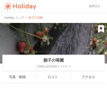
ログイン
Holiday トップ
順子の苺園
順子の苺園
千葉県山武市富田ト２４９-４
写真・動画
口コミ
アクセス