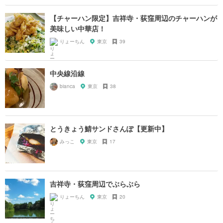
【チャーハン限定】吉祥寺・荻窪周辺のチャーハンが
美味しい中華店！
りょーちん
東京
39
中央線沿線
bianca
東京
38
とうきょう鯖サンドさんぽ【更新中】
みっこ
東京
17
吉祥寺・荻窪周辺でぶらぶら
りょーちん
東京
20