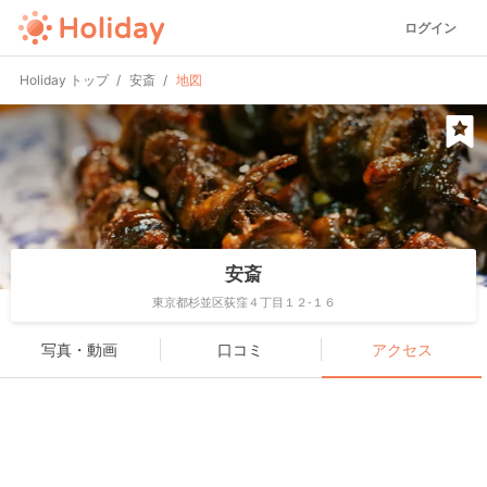
ログイン
Holiday トップ
安斎
地図
安斎
東京都杉並区荻窪４丁目１２-１６
写真・動画
口コミ
アクセス