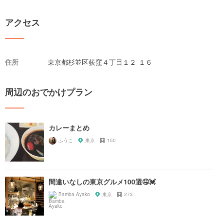
アクセス
住所
東京都杉並区荻窪４丁目１２-１６
周辺のおでかけプラン
カレーまとめ
ふうこ
東京
150
間違いなしの東京グルメ100選🤤💓
Bamba Ayako
東京
273