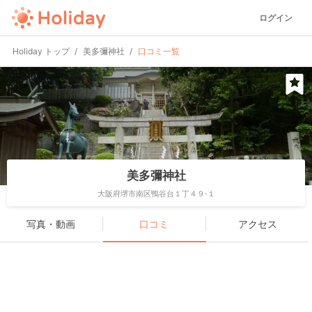
ログイン
Holiday トップ
美多彌神社
口コミ一覧
美多彌神社
大阪府堺市南区鴨谷台１丁４９-１
写真・動画
口コミ
アクセス