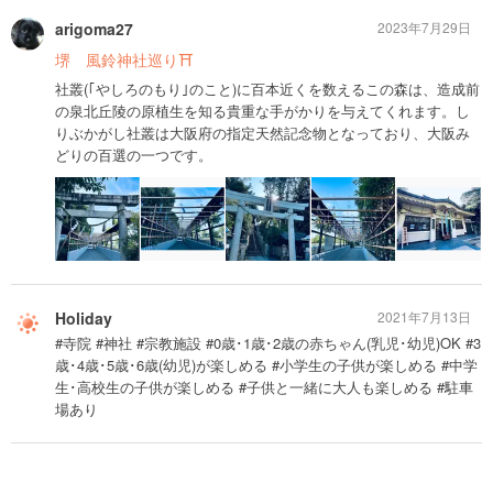
arigoma27
2023年7月29日
堺 風鈴神社巡り⛩
社叢(｢やしろのもり｣のこと)に百本近くを数えるこの森は、造成前
の泉北丘陵の原植生を知る貴重な手がかりを与えてくれます。し
りぶかがし社叢は大阪府の指定天然記念物となっており、大阪み
どりの百選の一つです。
Holiday
2021年7月13日
#寺院 #神社 #宗教施設 #0歳･1歳･2歳の赤ちゃん(乳児･幼児)OK #3
歳･4歳･5歳･6歳(幼児)が楽しめる #小学生の子供が楽しめる #中学
生･高校生の子供が楽しめる #子供と一緒に大人も楽しめる #駐車
場あり