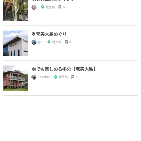
鹿児島
5
🌟奄美大島めぐり
ちー
鹿児島
3
雨でも楽しめる冬の【奄美大島】
841chan
鹿児島
9