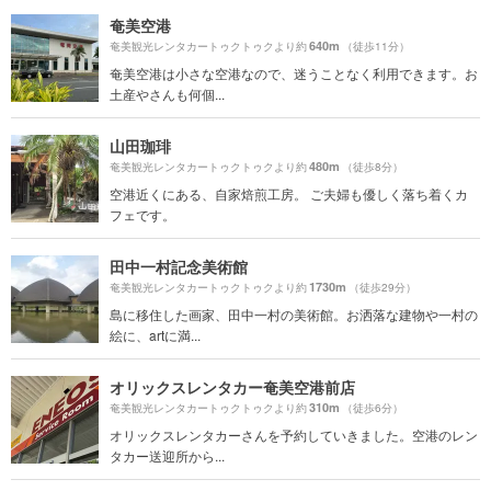
奄美空港
640m
奄美観光レンタカートゥクトゥクより約
（徒歩11分）
奄美空港は小さな空港なので、迷うことなく利用できます。お
土産やさんも何個...
山田珈琲
480m
奄美観光レンタカートゥクトゥクより約
（徒歩8分）
空港近くにある、自家焙煎工房。 ご夫婦も優しく落ち着くカ
フェです。
田中一村記念美術館
1730m
奄美観光レンタカートゥクトゥクより約
（徒歩29分）
島に移住した画家、田中一村の美術館。お洒落な建物や一村の
絵に、artに満...
オリックスレンタカー奄美空港前店
310m
奄美観光レンタカートゥクトゥクより約
（徒歩6分）
オリックスレンタカーさんを予約していきました。空港のレン
タカー送迎所から...