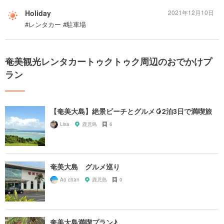
Holiday
2021年12月10日
#レンタカー #駐車場
奄美観光レンタカートゥクトゥク周辺のおでかけプ
ラン
【奄美大島】絶景ビーチとグルメ🥭2泊3日で満喫旅
Lisa
鹿児島
6
奄美大島 グルメ巡り
Ao chan
鹿児島
0
奄美大島満喫プラン♪