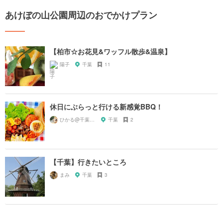
あけぼの山公園周辺のおでかけプラン
【柏市☆お花見&ワッフル散歩&温泉】
陽子
千葉
11
休日にぶらっと行ける新感覚BBQ！
ひかる@千葉おすすめスポット
千葉
2
【千葉】行きたいところ
まみ
千葉
3