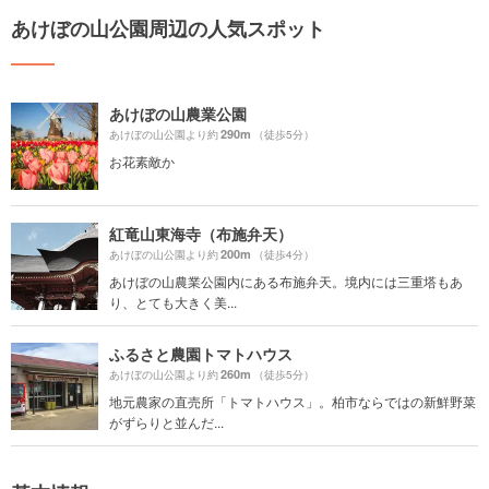
あけぼの山公園周辺の人気スポット
あけぼの山農業公園
290m
あけぼの山公園より約
（徒歩5分）
お花素敵か
紅竜山東海寺（布施弁天）
200m
あけぼの山公園より約
（徒歩4分）
あけぼの山農業公園内にある布施弁天。境内には三重塔もあ
り、とても大きく美...
ふるさと農園トマトハウス
260m
あけぼの山公園より約
（徒歩5分）
地元農家の直売所「トマトハウス」。柏市ならではの新鮮野菜
がずらりと並んだ...