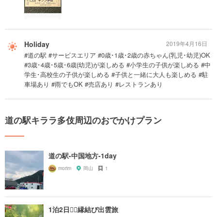
Holiday
2019年4月16日
#道の駅 #サービスエリア #0歳･1歳･2歳の赤ちゃん(乳児･幼児)OK
#3歳･4歳･5歳･6歳(幼児)が楽しめる #小学生の子供が楽しめる #中
学生･高校生の子供が楽しめる #子供と一緒に大人も楽しめる #駐
車場あり #雨でもOK #売店あり #レストランあり
道の駅キララ多伎周辺のおでかけプラン
道の駅-中国地方-1day
morim
岡山
1
1泊2日❤️‍🔥縁結び出雲旅