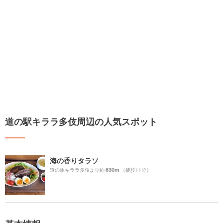
道の駅キララ多伎周辺の人気スポット
海の香りタラソ
630m
道の駅キララ多伎より約
（徒歩11分）