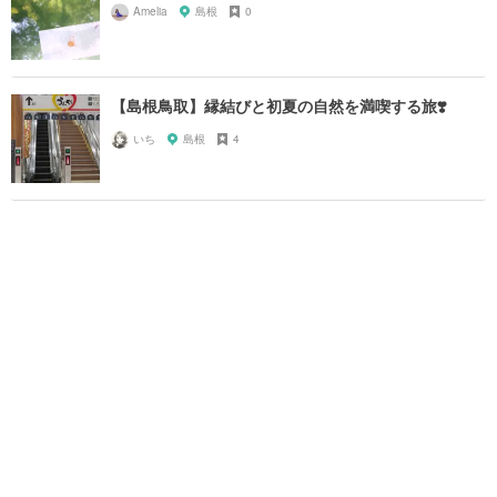
Amelia
島根
0
【島根鳥取】縁結びと初夏の自然を満喫する旅❣️
いち
島根
4