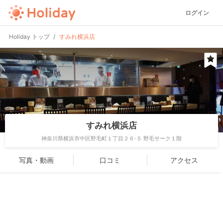
ログイン
Holiday トップ
すみれ横浜店
すみれ横浜店
神奈川県横浜市中区野毛町１丁目２６-５ 野毛サーク１階
写真・動画
口コミ
アクセス