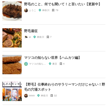
野毛のこと、何でも聞いて！と言いたい【更新中】
ふうこ
神奈川
79
野毛遠征
ai
神奈川
7
マツコの知らない世界【ハムカツ編】
マツコの知らない世界マニア
東京
4
【野毛】仕事終わりのサラリーマンだけじゃない！野
毛の穴場スポット
mmm
神奈川
32