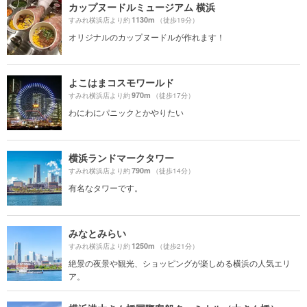
カップヌードルミュージアム 横浜
1130m
すみれ横浜店より約
（徒歩19分）
オリジナルのカップヌードルが作れます！
よこはまコスモワールド
970m
すみれ横浜店より約
（徒歩17分）
わにわにパニックとかやりたい
横浜ランドマークタワー
790m
すみれ横浜店より約
（徒歩14分）
有名なタワーです。
みなとみらい
1250m
すみれ横浜店より約
（徒歩21分）
絶景の夜景や観光、ショッピングが楽しめる横浜の人気エリ
ア。