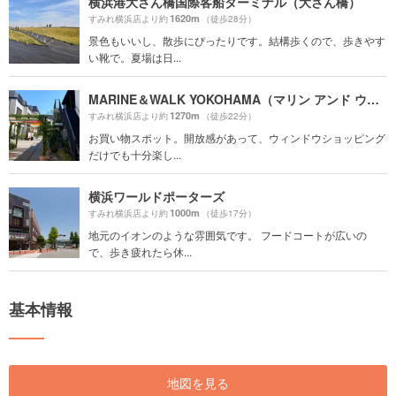
横浜港大さん橋国際客船ターミナル（大さん橋）
1620m
すみれ横浜店より約
（徒歩28分）
景色もいいし、散歩にぴったりです。結構歩くので、歩きやす
い靴で。夏場は日...
MARINE＆WALK YOKOHAMA（マリン アンド ウォーク ヨコハマ）
1270m
すみれ横浜店より約
（徒歩22分）
お買い物スポット。開放感があって、ウィンドウショッピング
だけでも十分楽し...
横浜ワールドポーターズ
1000m
すみれ横浜店より約
（徒歩17分）
地元のイオンのような雰囲気です。 フードコートが広いの
で、歩き疲れたら休...
基本情報
地図を見る