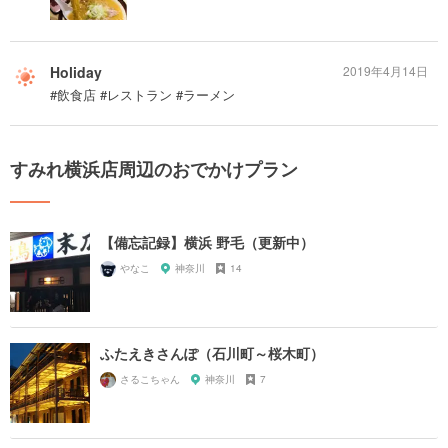
Holiday
2019年4月14日
#飲食店 #レストラン #ラーメン
すみれ横浜店周辺のおでかけプラン
【備忘記録】横浜 野毛（更新中）
やなこ
神奈川
14
ふたえきさんぽ（石川町～桜木町）
さるこちゃん
神奈川
7