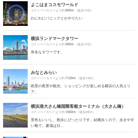
よこはまコスモワールド
860m
コティベーカリーより約
（徒歩15分）
わにわにパニックとかやりたい
横浜ランドマークタワー
590m
コティベーカリーより約
（徒歩10分）
有名なタワーです。
みなとみらい
1120m
コティベーカリーより約
（徒歩19分）
絶景の夜景や観光、ショッピングが楽しめる横浜の人気エリ
ア。
横浜港大さん橋国際客船ターミナル（大さん橋）
1660m
コティベーカリーより約
（徒歩28分）
景色もいいし、散歩にぴったりです。結構歩くので、歩きやす
い靴で。夏場は日...