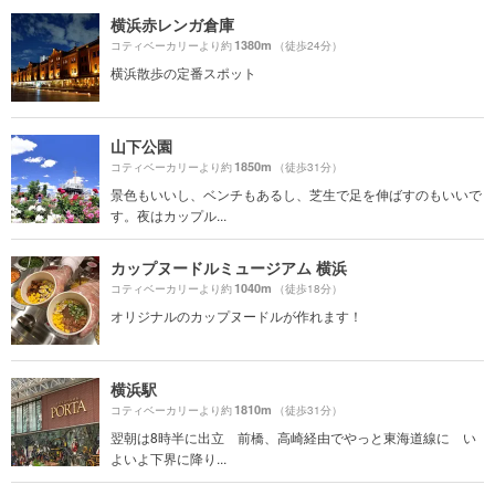
横浜赤レンガ倉庫
1380m
コティベーカリーより約
（徒歩24分）
横浜散歩の定番スポット
山下公園
1850m
コティベーカリーより約
（徒歩31分）
景色もいいし、ベンチもあるし、芝生で足を伸ばすのもいいで
す。夜はカップル...
カップヌードルミュージアム 横浜
1040m
コティベーカリーより約
（徒歩18分）
オリジナルのカップヌードルが作れます！
横浜駅
1810m
コティベーカリーより約
（徒歩31分）
翌朝は8時半に出立 前橋、高崎経由でやっと東海道線に い
よいよ下界に降り...