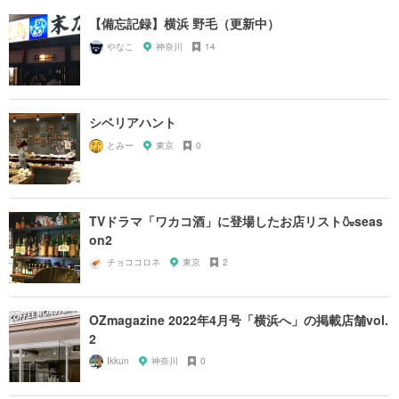
【備忘記録】横浜 野毛（更新中）
やなこ
神奈川
14
シベリアハント
とみー
東京
0
TVドラマ「ワカコ酒」に登場したお店リスト🍶seas
on2
チョココロネ
東京
2
OZmagazine 2022年4月号「横浜へ」の掲載店舗vol.
2
Ikkun
神奈川
0