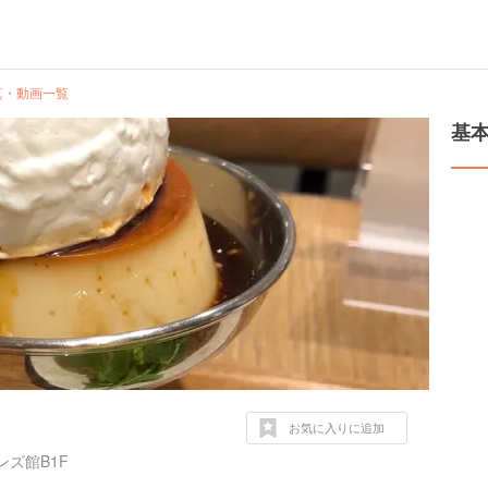
真・動画一覧
基
お気に入りに追加
ズ館B1F