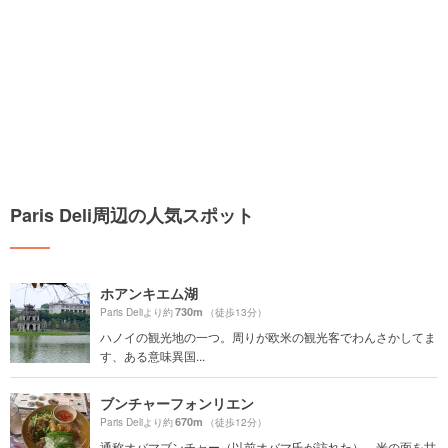
Paris Deli周辺の人気スポット
ホアンキエム湖
730m
Paris Deliより約
（徒歩13分）
ハノイの観光地の一つ。周りが欧米の観光客でわんさかしてま
す、ある意味異国...
ブンチャーフォンリエン
670m
Paris Deliより約
（徒歩12分）
通称オバマブンチャー（以前オバマ氏が訪れた）。米の面を甘