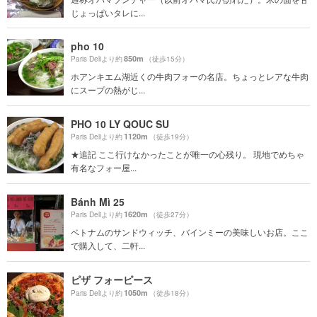
じょっぱいタレに...
pho 10
850m
Paris Deliより約
（徒歩15分）
ホアンキエム湖近くの牛肉フォーの名店。ちょっとレアな牛肉
にスープの熱がじ...
PHO 10 LY QOUC SU
1120m
Paris Deliより約
（徒歩19分）
★追記 ここ行けなかったことが唯一の心残り。 現地でめちゃ
有名なフォー屋...
Bánh Mì 25
1620m
Paris Deliより約
（徒歩27分）
ベトナムのサンドウィッチ、バインミーの美味しいお店。ここ
で購入して、二軒...
ピザ フォーピース
1050m
Paris Deliより約
（徒歩18分）