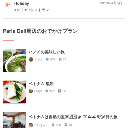
Holiday
2019年4月6日
#カフェ #レストラン
Paris Deli周辺のおでかけプラン
ハノイの美味しい旅
そら豆
海外
12
ベトナム 縦断
f-kaya
海外
10
ベトナムは自然の宝庫🇻🇳 🌿 🚣‍♀️⛰🌊 5泊6日の旅
たいきんぐ
海外
13