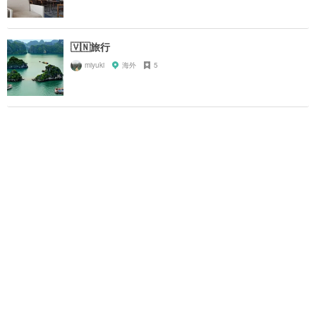
🇻🇳旅行
miyuki
海外
5