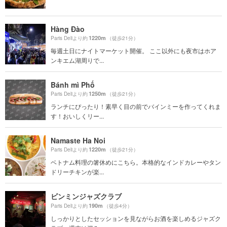
Hàng Đào
1220m
Paris Deliより約
（徒歩21分）
毎週土日にナイトマーケット開催。 ここ以外にも夜市はホア
ンキエム湖周りで...
Bánh mì Phố
1250m
Paris Deliより約
（徒歩21分）
ランチにぴったり！素早く目の前でバインミーを作ってくれま
す！おいしくリー...
Namaste Ha Noi
1220m
Paris Deliより約
（徒歩21分）
ベトナム料理の箸休めにこちら。本格的なインドカレーやタン
ドリーチキンが楽...
ビンミンジャズクラブ
190m
Paris Deliより約
（徒歩4分）
しっかりとしたセッションを見ながらお酒を楽しめるジャズク