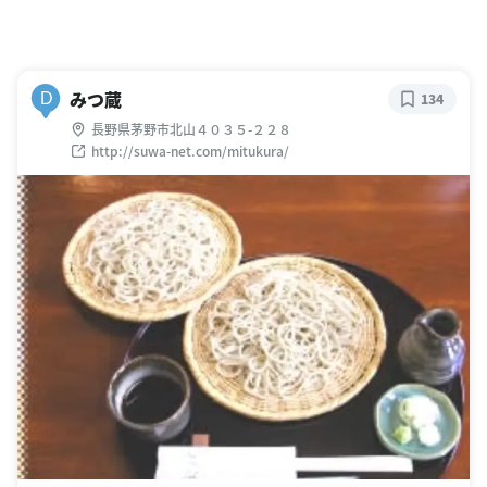
みつ蔵
D
134
長野県茅野市北山４０３５-２２８
http://suwa-net.com/mitukura/