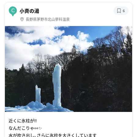
小斉の湯
C
6
長野県茅野市北山蓼科温泉
近くに氷柱が‼︎
なんだこりゃ👀✨
水が吹き出し、さらに氷柱を大きくしています