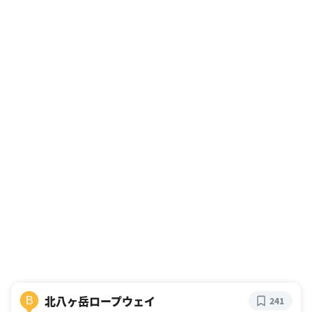
北八ヶ岳ロープウェイ
B
241