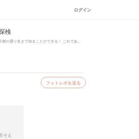
ログイン
探検
の通り名まで知ることができる！ これであ...
フォトレポを送る
言そえ