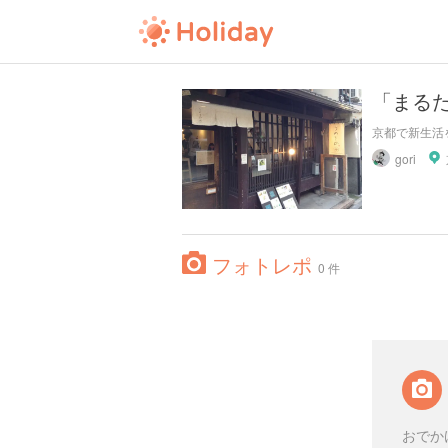
「まる
京都で新生活
gori
フォトレポ
0 件
おでか