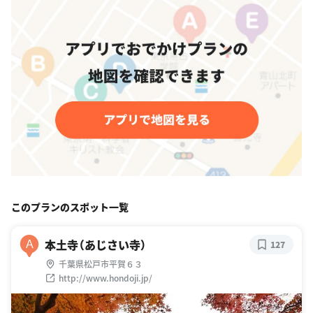
このプランのスポット一覧
本土寺（あじさい寺）
A
127
千葉県松戸市平賀６３
http://www.hondoji.jp/