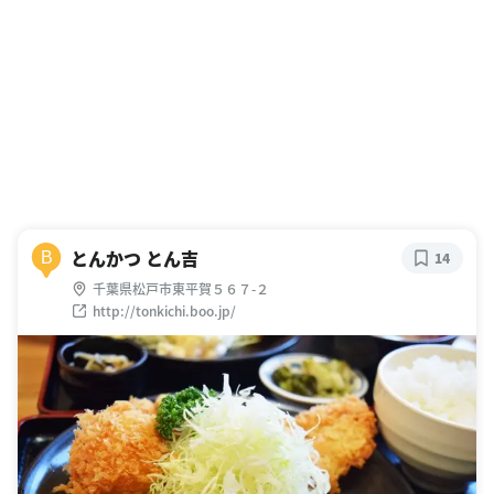
とんかつ とん吉
B
14
千葉県松戸市東平賀５６７-２
http://tonkichi.boo.jp/