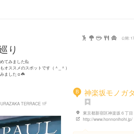
公開: 17
巡り
めてみました🙋
もオススメのスポットです（＾_＾）
ました☺️☘️
神楽坂モノガ
B
ZAKA TERRACE 1F
http://www.honnonihohi.jp/