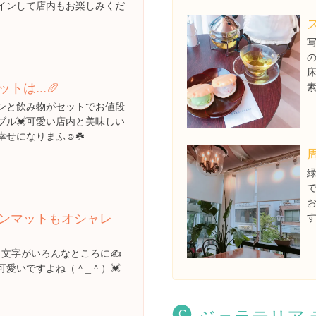
インして店内もお楽しみくだ
の
トは...🥖
ンと飲み物がセットでお値段
ブル💓可愛い店内と美味しい
せになりまふ☺️☘️
ンマットもオシャレ
す
う文字がいろんなところに✍️
可愛いですよね（＾_＾）💓
ジェラテリア 
C