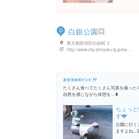
白銀公園
D
東京都新宿区白銀町３
http://www.city.shinjuku.lg.jp/kanko/midori01_001006.html
たくさん食べてたくさん写真を撮った
自然を感じながら休憩を...🌲
ちょっと
す🐨
公園に行く
ますよね...