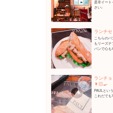
是非イート
さい♩
ランチセッ
こちらのパ
もリーズナ
パンで心も幸
ランチョ
👩🏻‍🍳
PAULとい
これだでも