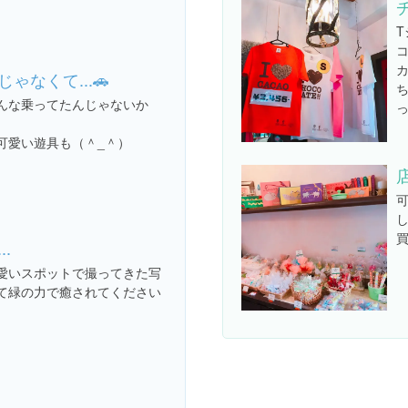
カ
ゃなくて...🚗
んな乗ってたんじゃないか
可愛い遊具も（＾_＾）
買
.
愛いスポットで撮ってきた写
て緑の力で癒されてください