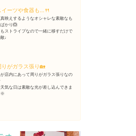
スイーツや食器も...🍴
写真映えするようなオシャレな素敵なも
ばかり🙆
床もストライプなので一緒に移すだけで
素敵♩
周りがガラス張り🏡
緑が店内にあって周りがガラス張りなの
で
お天気な日は素敵な光が差し込んできま
🌞
テオ