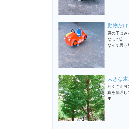
動物だけじ
男の子はみ
な...？笑
なんて思う
大きな木..
たくさん可
真を整理し
🌳