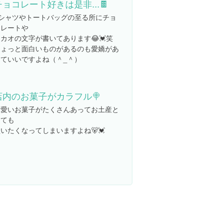
チョコレート好きは是非...🍫
Tシャツやトートバッグの至る所にチョ
コレートや
カオの文字が書いてあります😂💓笑
ちょっと面白いものがあるのも愛嬌があ
っていいですよね（＾_＾）
店内のお菓子がカラフル🍭
可愛いお菓子がたくさんあってお土産と
しても
いたくなってしまいますよね🐻💓