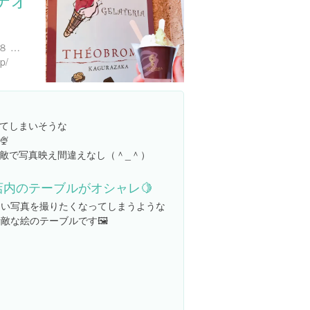
東京都新宿区神楽坂６丁目８ ＢＯＲＧＯＯｏｊｉｍｅ
p/
てしまいそうな

敵で写真映え間違えなし（＾_＾）
店内のテーブルがオシャレ🍋
つい写真を撮りたくなってしまうような
敵な絵のテーブルです🖼