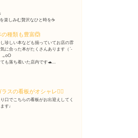
.♩
を楽しみむ贅沢なひと時を☕️
本の種類も豊富🙆
少し珍しい本なども揃っていてお店の雰
囲気に合った本がたくさんあります（´-
）.｡oO
ても落ち着いた店内です🐢...
ラスの看板がオシャレ🕵️‍♀️
入り口でこちらの看板がお出迎えしてく
れます♩