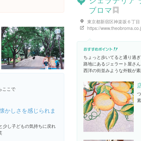
ブロマ
https://www.theobroma.co.j
ちょっと歩いてると通り過ぎ
路地にあるジェラート屋さん
西洋の街並みような外観が素
らここで
素
懐かしさを感じられま
と少し子どもの気持ちに戻れ
笑