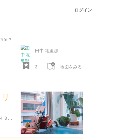
ログイン
/10/17
田中 祐里那
3
地図をみる
タリ
東京都新宿区神楽坂６丁目４３-４３ Ｋ’ｓＰｌａｃｅ 2F