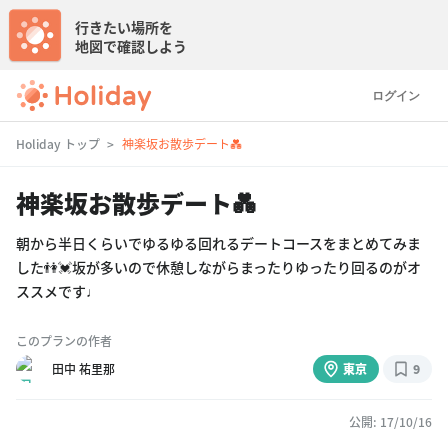
行きたい場所を
地図で確認しよう
ログイン
Holiday トップ
神楽坂お散歩デート💑
神楽坂お散歩デート💑
朝から半日くらいでゆるゆる回れるデートコースをまとめてみま
した👫💓坂が多いので休憩しながらまったりゆったり回るのがオ
ススメです♩
このプランの作者
田中 祐里那
東京
9
公開: 17/10/16