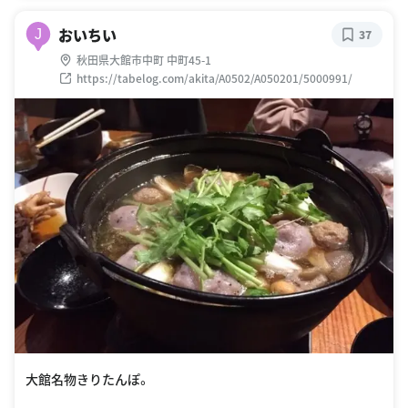
おいちい
J
37
秋田県大館市中町 中町45-1
https://tabelog.com/akita/A0502/A050201/5000991/
大館名物きりたんぽ。