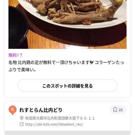
無料！？
名物 比内鶏の足が無料で・・頂けちゃいます🐓 コラーゲンたっ
ぷりで美味い。
このスポットの詳細を見る
れすとらん比内どり
K
21
秋田県大館市比内町扇田新大堤下９３-１１
http://aki-ichi.com/hinaidori_res/