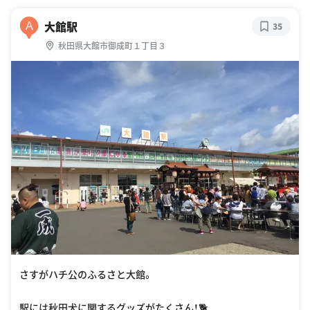
大館駅
A
35
秋田県大館市御成町１丁目３
さすがハチ公のふるさと大館。
駅には秋田犬に関するグッズがたくさん！🐕