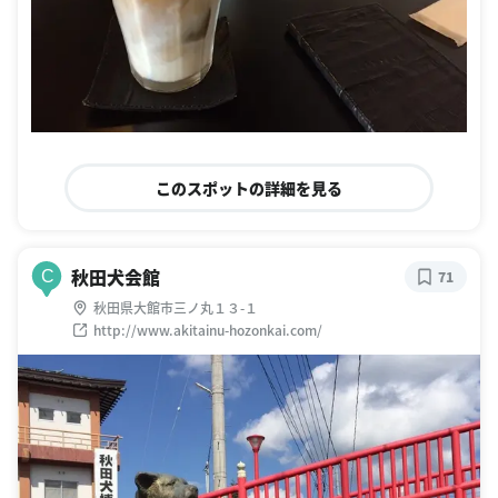
このスポットの詳細を見る
秋田犬会館
C
71
秋田県大館市三ノ丸１３-１
http://www.akitainu-hozonkai.com/