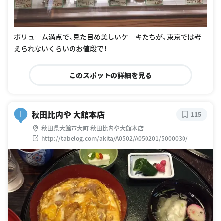
ボリューム満点で、見た目め美しいケーキたちが、東京では考
えられないくらいのお値段で！
このスポットの詳細を見る
秋田比内や 大館本店
I
115
秋田県大館市大町 秋田比内や大館本店
http://tabelog.com/akita/A0502/A050201/5000030/