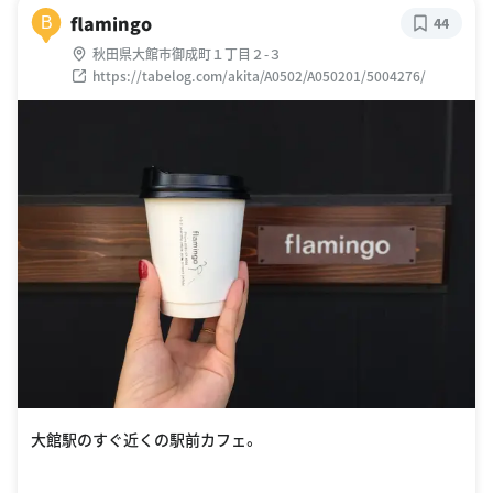
flamingo
B
44
秋田県大館市御成町１丁目２-３
https://tabelog.com/akita/A0502/A050201/5004276/
大館駅のすぐ近くの駅前カフェ。