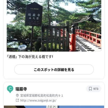
「透橋」 下の海が見える橋です❗
このスポットの詳細を見る
瑞巌寺
C
973
宮城県宮城郡松島町松島町内９１
http://www.zuiganji.or.jp/