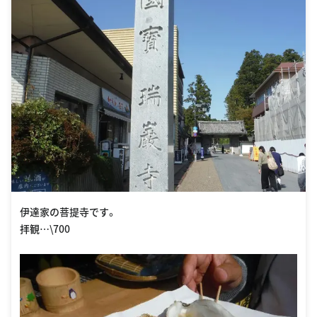
伊達家の菩提寺です。
拝観…\700