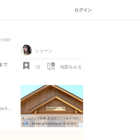
ログイン
/10/07
ショーン
まで
12
地図をみる
http://www.hatsushima.jp/see/lighthouse.html
4．エクシブ初島 多目的フィールドでのペタンク 食堂街の さかや の ...
出典：
4travel.jp/travelogue/10151631