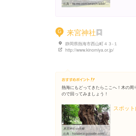
出典：
its-mo.com/search/addr/22/205/021/000/00000/00002
来宮神社
G
静岡県熱海市西山町４３-１
http://www.kinomiya.or.jp/
熱海にもどってきたらここへ！木の周
ので回ってみましょう！
スポット
来宮神社の大楠
出典：
hatabear.gooside.com/kinomiya.html