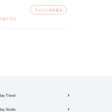
フォトレポを送る
くはこちら
day Travel
day Studio