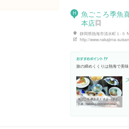
魚ごころ季魚
H
本店
旅の締めくくりは熱海で美味
魚ごころ 季魚喜人 本店 （きときと） - 来宮/魚介料理・海鮮料理 ...
出典：
tabelog.com/shizuoka/A2205/A220502/22004556