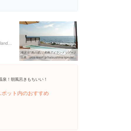
http://www.hatsushima.jp/island/facilities/spa.html
海泉浴｢島の湯｣｜初島アイランドリゾート
出典：
pica-resort.jp/hatsushima/special/shimanoyu.php
速温泉！朝風呂きもちいい！
スポット内のおすすめ