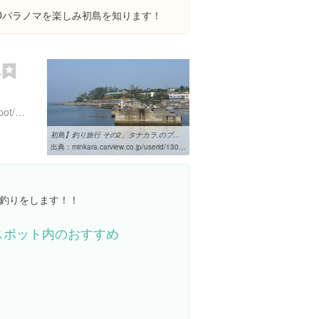
Dパラノマを楽しみ初島を知ります！
部
http://www.hatsushima.jp/spot/detail.php?id=14
初島】釣り旅行 その2」タナカラ.のブログ ｜ 眉毛オーナー - みんカラ
出典：
minkara.carview.co.jp/userid/130422/blog/13819664
釣りをします！！
スポット内のおすすめ