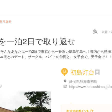
取り返せ
公開: 17
を一泊2日で取り返せ
そんなあなたは一泊2日で東京から一番近い離島初島へ！都内から熱海
🚗彼とのデート、サークル、バイトの仲間と、女子会で、男子会で！！
初島灯台
B
静岡県熱海市初島
m/