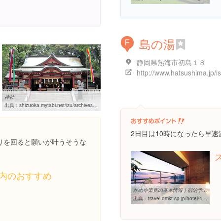
島の湯
F
静岡県熱海市初島１８
神社
出典：
shizuoka.mytabi.net/izu/archives/kinomiya-jinja.php
2日目は10時になったら早
りを回ると願いが叶うそうな
内のおすすめ
かめや楽寛の基本情報｜宿泊予約｜dトラベル
出典：
travel.dmkt-sp.jp/hotel/4332034/detail