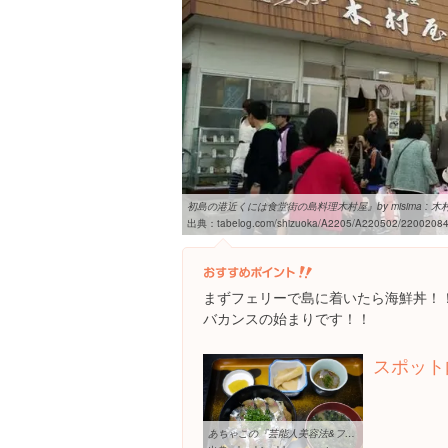
初島の港近くには食堂街の島料理木村屋』by misima : 木村屋
出典：
tabelog.com/shizuoka/A2205/A220502/22002084/
まずフェリーで島に着いたら海鮮丼！
バカンスの始まりです！！
スポット
あちゃこの『芸能人美容法&ファッションまとめ』 | So-netブログ