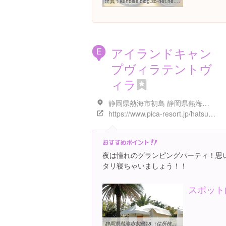
出典：
kenbias.blog.so-net.ne.jp/2015-04-21
アイランドキャン
E
プヴィラテントヴ
ィラ
静岡県熱海市初島 静岡県熱海市初島
https://www.pica-resort.jp/hatsushima/
夜は憧れのグランピングパーティ！思
タリ寝ちゃいましょう！！
スポット
静岡県熱海市初島18（住所検索） | いつもNAVI