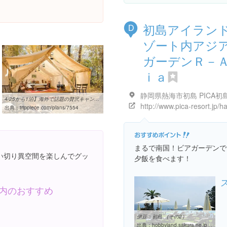
初島アイラン
D
ゾート内アジ
ガーデンＲ－
ｉａ
静岡県熱海市初島 PICA初
4/25から1泊】海外で話題の贅沢キャンプ、グランピングをしよう ...
出典：
trippiece.com/plans/7554
まるで南国！ビアガーデンで
い切り異空間を楽しんでグッ
夕飯を食べます！
内のおすすめ
伊豆：初島 （その2）
出典：
hobbyland.sakura.ne.jp/Kacho/tabi_yukeba/2008/2008_0726_Hatsushima/2008_0726_02.html