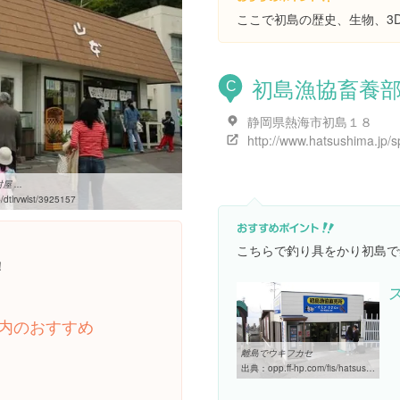
ここで初島の歴史、生物、3
初島漁協畜養
C
静岡県熱海市初島１８
 ...
dtlrvwlst/3925157
こちらで釣り具をかり初島で
！
内のおすすめ
離島でウキフカセ
出典：
opp.ff-hp.com/fis/hatsushima/hatsushima_index.html