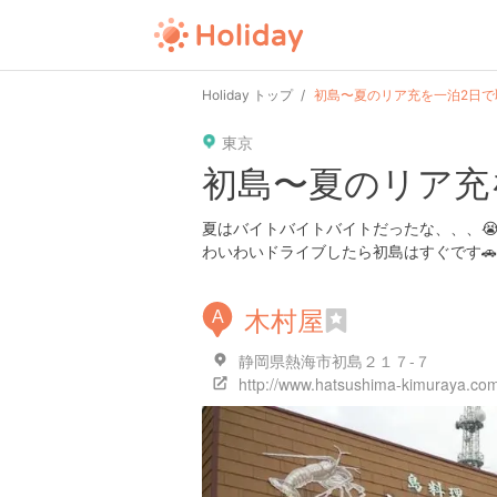
Holiday トップ
初島〜夏のリア充を一泊2日で
東京
初島〜夏のリア充
夏はバイトバイトバイトだったな、、、
わいわいドライブしたら初島はすぐです
木村屋
A
静岡県熱海市初島２１７-７
http://www.hatsushima-kimuraya.co