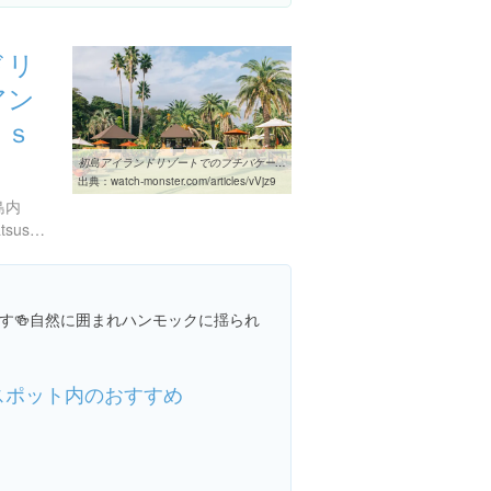
ドリ
アン
Ａｓ
初島アイランドリゾートでのプチバケーション 高級腕時計を引っさげ ...
出典：
watch-monster.com/articles/vVjz9
島内
http://www.pica-resort.jp/hatsushima/special/rasia.php
す🍻自然に囲まれハンモックに揺られ
スポット内のおすすめ