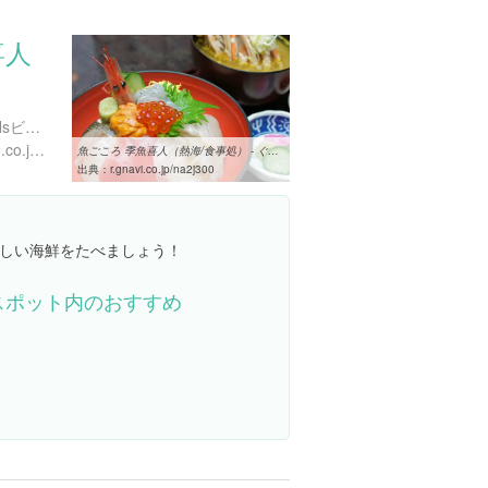
喜人
静岡県熱海市清水町１-５ Nsビル 3F
http://www.nakajima-suisan.co.jp/uogocoro.html
魚ごころ 季魚喜人（熱海/食事処） - ぐるなび
出典：
r.gnavi.co.jp/na2j300
しい海鮮をたべましょう！
スポット内のおすすめ