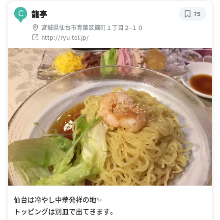
龍亭
C
75
宮城県仙台市青葉区錦町１丁目２-１０
http://ryu-tei.jp/
仙台は冷やし中華発祥の地✨
トッピングは別皿で出てきます。