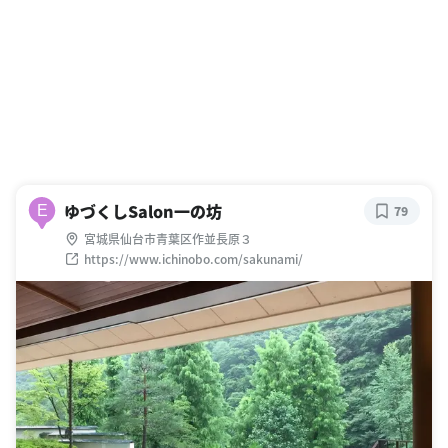
ゆづくしSalon一の坊
E
79
宮城県仙台市青葉区作並長原３
https://www.ichinobo.com/sakunami/