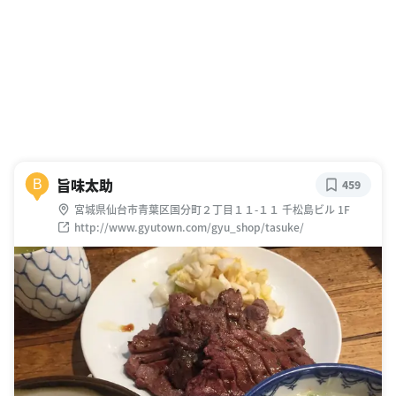
旨味太助
B
459
宮城県仙台市青葉区国分町２丁目１１-１１ 千松島ビル 1F
http://www.gyutown.com/gyu_shop/tasuke/