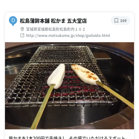
松島蒲鉾本舗 松かま 五大堂店
D
169
宮城県宮城郡松島町松島町内１０２
http://www.matsukama.jp/shop/godaido.html
笹かまを1本200円で手焼きし、その場でいただけるスポット。