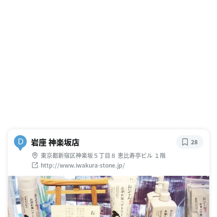
岩座 神楽坂店
D
28
東京都新宿区神楽坂５丁目８ 恵比寿亭ビル １階
http://www.iwakura-stone.jp/