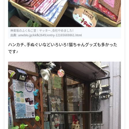
神楽坂のふくねこ堂｜ヤッター、会社やめました！
出典：
ameblo.jp/kkfk2649/entry-12165669861.html
ハンカチ、手ぬぐいなどいろいろ！猫ちゃんグッズも多かった
です♪