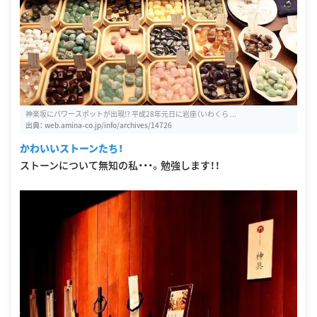
神楽坂にパワースポットが出現!? 平成28年元日に岩座（いわくら ...
出典：
web.amina-co.jp/info/archives/14726
かわいいストーンたち！
ストーンについて無知の私・・・。勉強します！！