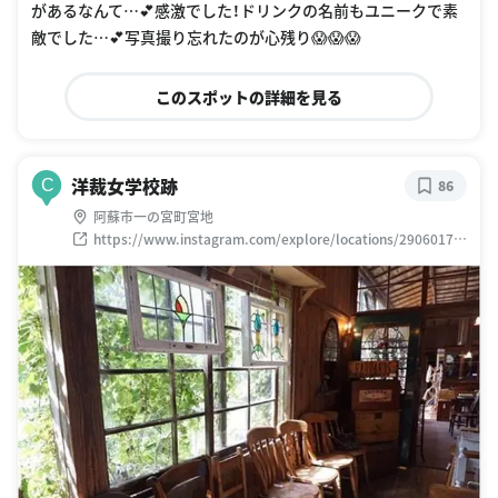
があるなんて…💕感激でした！ドリンクの名前もユニークで素
敵でした…💕写真撮り忘れたのが心残り😱😱😱
このスポットの詳細を見る
洋裁女学校跡
C
86
阿蘇市一の宮町宮地
https://www.instagram.com/explore/locations/29060174
2