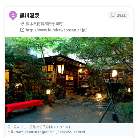
黒川温泉
E
1821
熊本県阿蘇郡南小国町
http://www.kurokawaonsen.or.jp/
黒川温泉 いこい旅館 宿泊予約【楽天トラベル】
出典：
travel.rakuten.co.jp/HOTEL/55943/55943.html