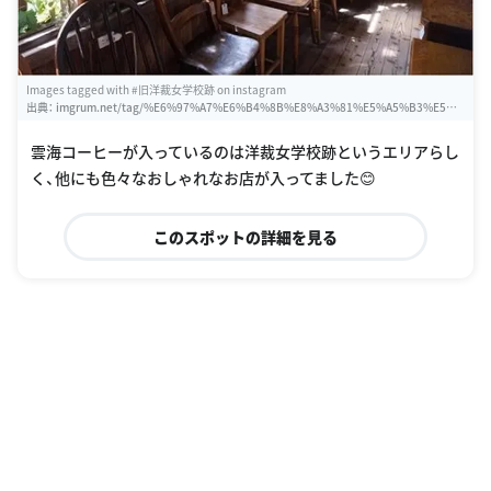
Images tagged with #旧洋裁女学校跡 on instagram
出典：
imgrum.net/tag/%E6%97%A7%E6%B4%8B%E8%A3%81%E5%A5%B3%E5%A
D%A6%E6%A0%A1%E8%B7%A1
雲海コーヒーが入っているのは洋裁女学校跡というエリアらし
く、他にも色々なおしゃれなお店が入ってました😊
このスポットの詳細を見る