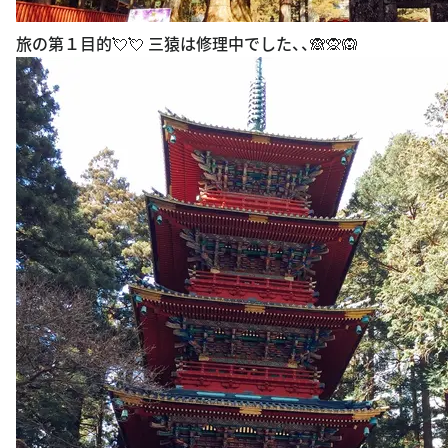
旅の第１目的💘💘 三猿は修理中でした、、🙈🙊🙉