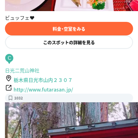
ビュッフェ❤︎
料金・空室をみる
このスポットの詳細を見る
C
日光二荒山神社
栃木県日光市山内２３０７
http://www.futarasan.jp/
1032