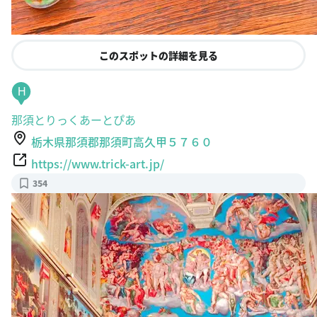
このスポットの詳細を見る
H
那須とりっくあーとぴあ
栃木県那須郡那須町高久甲５７６０
https://www.trick-art.jp/
354