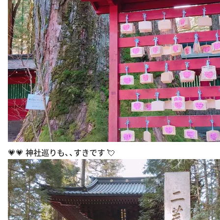
💗💗 神社巡りも、、すきです 💘