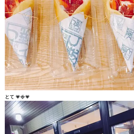
とて 💗🍓💗