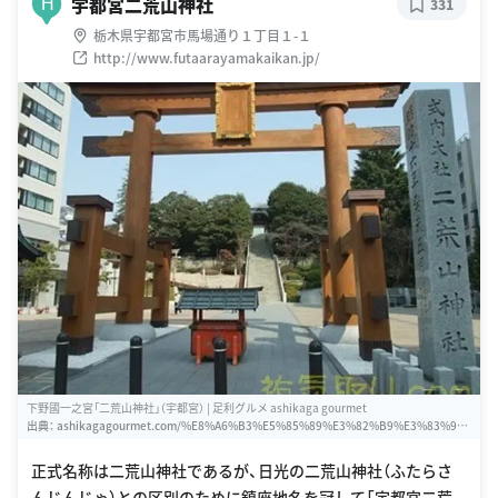
宇都宮二荒山神社
H
331
栃木県宇都宮市馬場通り１丁目１-１
http://www.futaarayamakaikan.jp/
下野國一之宮「二荒山神社」（宇都宮） | 足利グルメ ashikaga gourmet
出典：
ashikagagourmet.com/%E8%A6%B3%E5%85%89%E3%82%B9%E3%83%9
D%E3%83%83%E3%83%88/%E7%A5%9E%E7%A4%BE%E4%BB%8F%E9%96%A
3/%E4%B8%8B%E9%87%8E%E5%9C%8B%E4%B8%80%E4%B9%8B%E5%AE%A
正式名称は二荒山神社であるが、日光の二荒山神社（ふたらさ
E%E3%80%8C%E4%BA%8C%E8%8D%92%E5%B1%B1%E7%A5%9E%E7%A4%BE%
んじんじゃ）との区別のために鎮座地名を冠して「宇都宮二荒
E3%80%8D%EF%BC%88%E5%AE%87%E9%83%BD%E5%AE%AE%EF%BC%89