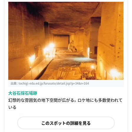
出典：
tochigi-edu.ed.jp/furusato/detail.jsp?p=34&r=164
大谷石採石場跡
幻想的な雰囲気の地下空間が広がる。ロケ地にも多数使われて
いる
このスポットの詳細を見る