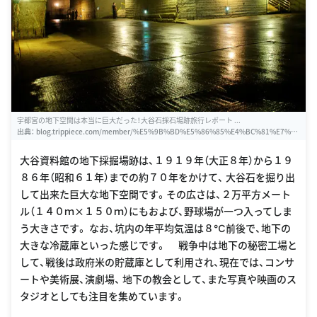
宇都宮の地下空間は本当に巨大だった！大谷石採石場跡旅行レポート ...
出典：
blog.trippiece.com/member/%E5%9B%BD%E5%86%85%E4%BC%81%E7%9
4%BB/utsyunomiya_oyaishi_saisekijo.html
大谷資料館の地下採掘場跡は、１９１９年（大正８年）から１９
８６年（昭和６１年）までの約７０年をかけて、 大谷石を掘り出
して出来た巨大な地下空間です。その広さは、２万平方メート
ル（１４０ｍ×１５０ｍ）にもおよび、野球場が一つ入ってしま
う大きさです。 なお、坑内の年平均気温は８℃前後で、地下の
大きな冷蔵庫といった感じです。 戦争中は地下の秘密工場と
して、戦後は政府米の貯蔵庫として利用され、現在では、コンサ
ートや美術展、演劇場、 地下の教会として、また写真や映画のス
タジオとしても注目を集めています。