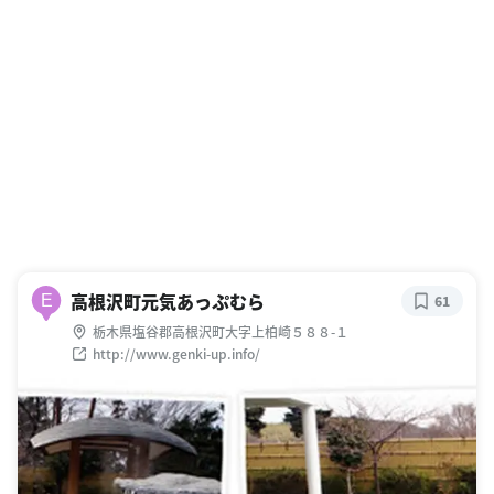
高根沢町元気あっぷむら
E
61
栃木県塩谷郡高根沢町大字上柏崎５８８-１
http://www.genki-up.info/