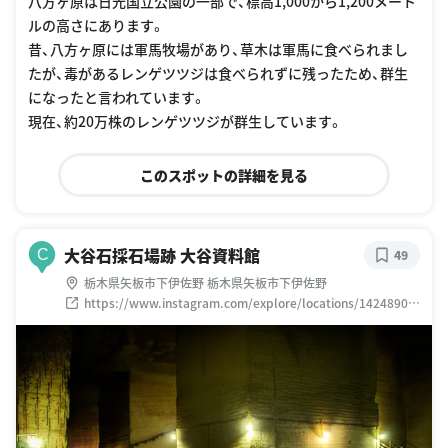
八方ヶ原は日光国立公園の一部で、標高1,000から1,200メート
ルの高さにあります。
昔、八方ヶ原には軍馬牧場があり、草木は軍馬に食べられまし
たが、毒があるレンゲツツジは食べられずに残ったため、群生
になったと言われています。
現在、約20万株のレンゲツツジが群生しています。
このスポットの詳細を見る
大谷石採石場跡 大谷資料館
C
49
栃木県矢板市下伊佐野 栃木県矢板市下伊佐野
https://www.instagram.com/explore/locations/14248906
07773598