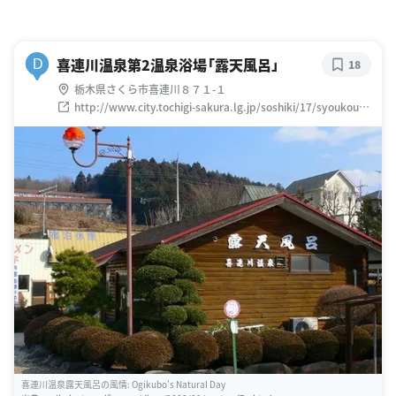
喜連川温泉第2温泉浴場「露天風呂」
D
18
栃木県さくら市喜連川８７１-１
http://www.city.tochigi-sakura.lg.jp/soshiki/17/syoukou-
kanko3.html
喜連川温泉露天風呂の風情: Ogikubo's Natural Day