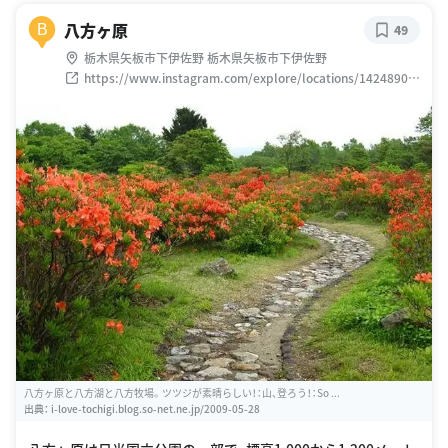
八方ヶ原
B
49
栃木県矢板市下伊佐野 栃木県矢板市下伊佐野
https://www.instagram.com/explore/locations/14248906
07773598
八方ヶ原と八方湖と八方牧場。ツツジが素晴らしい！：山、登ろう！：So ...
出典：
i-love-tochigi.blog.so-net.ne.jp/2009-05-28