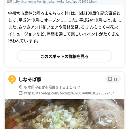
出典：
city.utsunomiya.tochigi.jp/kanko/kankou/spot/028061.html
宇都宮市農林公園ろまんちっく村」は、市制100周年記念事業と
して、平成8年9月に オープンしました。平成24年9月には、市 ...
また、さつきアンド花フェアや農林業祭、ろ まんちっく村花火
イリュージョンなど、年間を通して楽しいイベントがたくさん
行われてい ます。
このスポットの詳細を見る
しなそば家
G
11
栃木県宇都宮市陽東５丁目１１-３７
https://tabelog.com/tochigi/A0901/A090101/9002745/