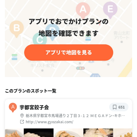
このプランのスポット一覧
宇都宮餃子会
A
651
栃木県宇都宮市馬場通り２丁目３-１２ ＭＥＧＡドン・キホー
テ ラパーク宇都宮店 地下１階
http://www.gyozakai.com/