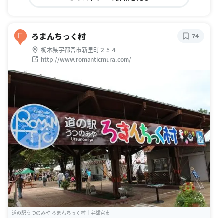
ろまんちっく村
F
74
栃木県宇都宮市新里町２５４
http://www.romanticmura.com/
道の駅うつのみや ろまんちっく村｜宇都宮市